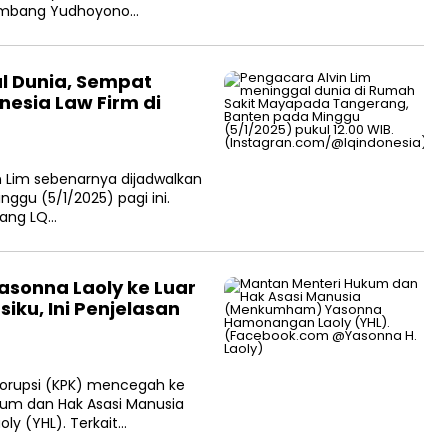
 Bambang Yudhoyono…
l Dunia, Sempat
nesia Law Firm di
n Lim sebenarnya dijadwalkan
ggu (5/1/2025) pagi ini.
bang LQ…
onna Laoly ke Luar
iku, Ini Penjelasan
Korupsi (KPK) mencegah ke
kum dan Hak Asasi Manusia
 (YHL). Terkait…