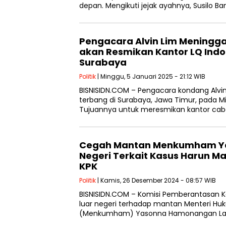
depan. Mengikuti jejak ayahnya, Susilo
Pengacara Alvin Lim Meningga
akan Resmikan Kantor LQ Indo
Surabaya
Politik
| Minggu, 5 Januari 2025 - 21:12 WIB
BISNISIDN.COM – Pengacara kondang Alvi
terbang di Surabaya, Jawa Timur, pada Min
Tujuannya untuk meresmikan kantor ca
Cegah Mantan Menkumham Yas
Negeri Terkait Kasus Harun Mas
KPK
Politik
| Kamis, 26 Desember 2024 - 08:57 WIB
BISNISIDN.COM – Komisi Pemberantasan 
luar negeri terhadap mantan Menteri Hu
(Menkumham) Yasonna Hamonangan Laoly