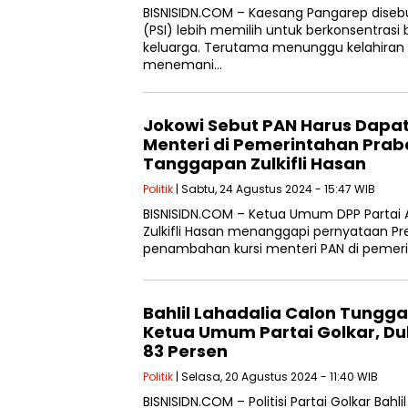
BISNISIDN.COM – Kaesang Pangarep disebut
(PSI) lebih memilih untuk berkonsentrasi
keluarga. Terutama menunggu kelahiran
menemani…
Jokowi Sebut PAN Harus Dapa
Menteri di Pemerintahan Prab
Tanggapan Zulkifli Hasan
Politik
| Sabtu, 24 Agustus 2024 - 15:47 WIB
BISNISIDN.COM – Ketua Umum DPP Partai 
Zulkifli Hasan menanggapi pernyataan Pre
penambahan kursi menteri PAN di pemer
Bahlil Lahadalia Calon Tungg
Ketua Umum Partai Golkar, D
83 Persen
Politik
| Selasa, 20 Agustus 2024 - 11:40 WIB
BISNISIDN.COM – Politisi Partai Golkar Bahli