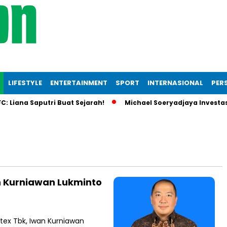
LIFESTYLE
ENTERTAINMENT
SPORT
INTERNASIONAL
PERS
na Saputri Buat Sejarah!
Michael Soeryadjaya Investasi Rp28
an Kurniawan Lukminto
tex Tbk, Iwan Kurniawan