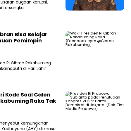
usaran dugaan korupsi.
i tersangka…
ibran Bisa Belajar
emuan Pemimpin
den RI Gibran Rakabuming
arnoputri di Hari Lahir
ri Kode Soal Calon
Rakabuming Raka Tak
o menyebut kemungkinan
i Yudhoyono (AHY) di masa