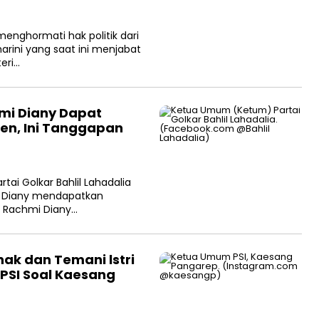
menghormati hak politik dari
arini yang saat ini menjabat
eri…
hmi Diany Dapat
ten, Ini Tanggapan
ai Golkar Bahlil Lahadalia
i Diany mendapatkan
in Rachmi Diany…
nak dan Temani lstri
n PSI Soal Kaesang