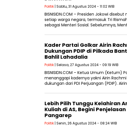
Politik
| Sabtu, 31 Agustus 2024 - 11:02 WIB
BISNISIDN.COM – Presiden Jokowi disebut 
setiap warga negara, termasuk Tri Rismah
sebagai Menteri Sosial. Sebelumnya, Ment
Kader Partai Golkar Airin Rac
Dukungan PDIP di Pilkada Ban
Bahlil Lahadalia
Politik
| Selasa, 27 Agustus 2024 - 09:19 WIB
BISNISIDN.COM – Ketua Umum (Ketum) Part
menanggapi kadernya yakni Airin Rachm
dukungan dari PDI Perjuangan (PDIP). Air
Lebih Pilih Tunggu Kelahiran A
Kuliah di AS, Begini Penjelasa
Pangarep
Politik
| Senin, 26 Agustus 2024 - 08:24 WIB