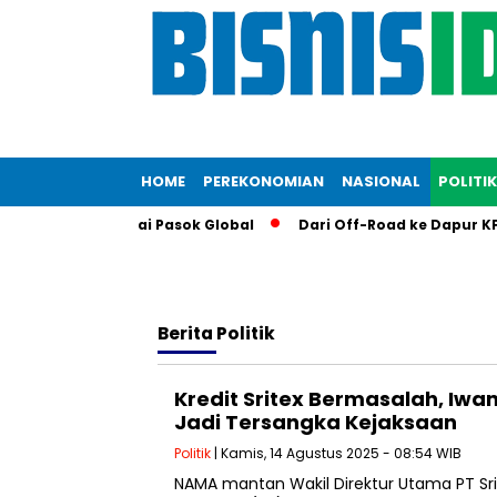
HOME
PEREKONOMIAN
NASIONAL
POLITIK
i RI di Rantai Pasok Global
Dari Off-Road ke Dapur KFC: Lia
Berita
Politik
Kredit Sritex Bermasalah, Iw
Jadi Tersangka Kejaksaan
Politik
| Kamis, 14 Agustus 2025 - 08:54 WIB
NAMA mantan Wakil Direktur Utama PT Sri