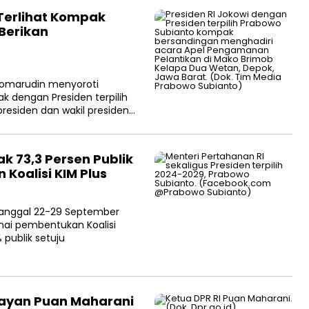
Terlihat Kompak
Berikan
 Komarudin menyoroti
k dengan Presiden terpilih
residen dan wakil presiden…
k 73,3 Persen Publik
oalisi KIM Plus
 tanggal 22-29 September
ai pembentukan Koalisi
 publik setuju
nayan Puan Maharani