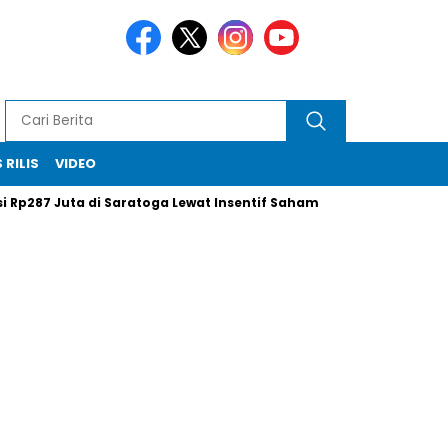
 RILIS
VIDEO
7 Juta di Saratoga Lewat Insentif Saham
Xi Jinping Tak Had