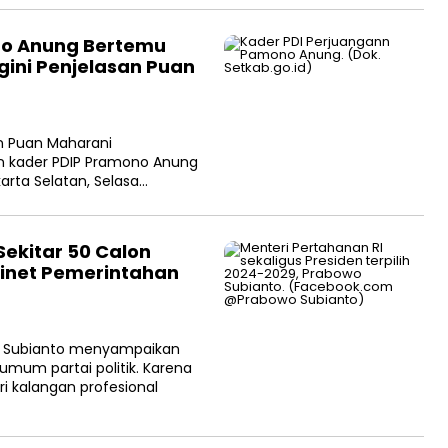
no Anung Bertemu
ini Penjelasan Puan
an Puan Maharani
n kader PDIP Pramono Anung
arta Selatan, Selasa…
ekitar 50 Calon
binet Pemerintahan
owo Subianto menyampaikan
mum partai politik. Karena
 kalangan profesional