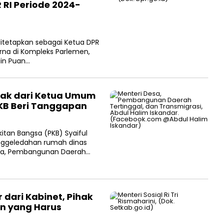
 RI Periode 2024-
ditetapkan sebagai Ketua DPR
rna di Kompleks Parlemen,
ain Puan…
kak dari Ketua Umum
PKB Beri Tanggapan
itan Bangsa (PKB) Syaiful
nggeledahan rumah dinas
Desa, Pembangunan Daerah…
 dari Kabinet, Pihak
an yang Harus