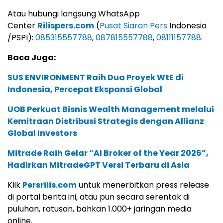
Atau hubungi langsung WhatsApp
Center
Rilispers.com
(
Pusat Siaran Pers
Indonesia
/PSPI):
085315557788
,
087815557788
,
08111157788
.
Baca Juga:
SUS ENVIRONMENT Raih Dua Proyek WtE di
Indonesia, Percepat Ekspansi Global
UOB Perkuat Bisnis Wealth Management melalui
Kemitraan Distribusi Strategis dengan Allianz
Global Investors
Mitrade Raih Gelar “AI Broker of the Year 2026”,
Hadirkan MitradeGPT Versi Terbaru di Asia
Klik
Persrilis.com
untuk menerbitkan press release
di portal berita ini, atau pun secara serentak di
puluhan, ratusan, bahkan 1.000+ jaringan media
online.