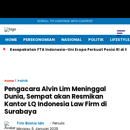
SCROLL TO CONTINUE WITH CONTENT
HOME
PEREKONOMIAN
NASIONAL
POLITIK
LIFESTYLE
Kesepakatan FTA Indonesia–Uni Eropa Perkuat Posisi RI di R
/
Home
Politik
Pengacara Alvin Lim Meninggal
Dunia, Sempat akan Resmikan
Kantor LQ Indonesia Law Firm di
Surabaya
Tim Bisnis Idn
- Penulis
Minggu, 5 Januari 2025