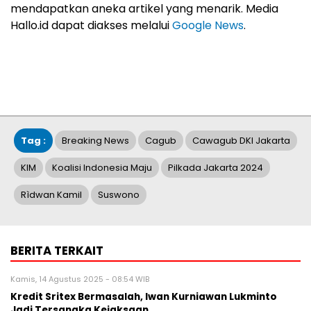
mendapatkan aneka artikel yang menarik. Media
Hallo.id dapat diakses melalui
Google News
.
Tag :
Breaking News
Cagub
Cawagub DKI Jakarta
KIM
Koalisi Indonesia Maju
Pilkada Jakarta 2024
Rìdwan Kamil
Suswono
BERITA TERKAIT
Kamis, 14 Agustus 2025 - 08:54 WIB
Kredit Sritex Bermasalah, Iwan Kurniawan Lukminto
Jadi Tersangka Kejaksaan