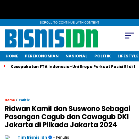
SCROLL TO CONTINUE WITH CONTENT
HOME
PEREKONOMIAN
NASIONAL
POLITIK
LIFESTYLE
Kesepakatan FTA Indonesia–Uni Eropa Perkuat Posisi RI di R
/
Home
Politik
Ridwan Kamil dan Suswono Sebagai
Pasangan Cagub dan Cawagub DKI
Jakarta di Pilkada Jakarta 2024
Tim Bisnis Idn
- Penulis