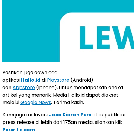
Pastikan juga download
aplikasi
Hallo.id
di
Playstore
(Android)
dan
Appstore
(iphone), untuk mendapatkan aneka
artikel yang menarik. Media Hallo.id dapat diakses
melalui
Google News
. Terima kasih.
Kami juga melayani
Jasa Siaran Pers
atau publikasi
press release di lebih dari 175an media, silahkan klik
Persrilis.com