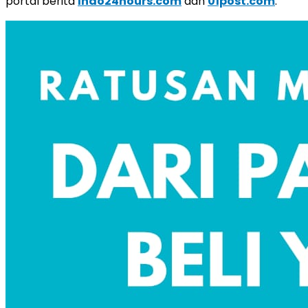
portal berita
Indo24hours.com
dan
01post.com
.