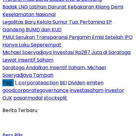
Badak LNG Latihan Darurat Kebakaran Kilang Demi
Keselamatan Nasional
Legalitas Baru Kelola Sumur Tua: Pertamina EP
Gandeng BUMD dan KUD
PMUI Serukan Transparansi Penjamin Emisi Setelah IPO
Hanya Laku Seperempat
Michael Soeryadjaya Investasi Rp287 Juta di Saratoga
Lewat Insentif Saham
Saratoga Andalkan Insentif Saham, Michael
Soeryadjaya Tambah
Tag :
1. corporateaction
BEI
Dividen
emiten
goodcorporategovernance
investasaham
investor
OJK
pasarmodal
stocksplit
Berita Terbaru
Pers Rilis