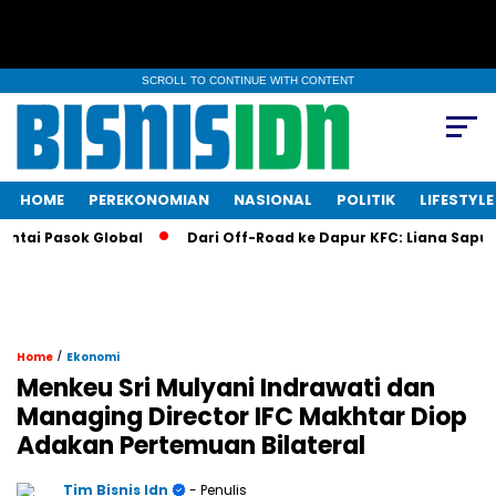
SCROLL TO CONTINUE WITH CONTENT
HOME
PEREKONOMIAN
NASIONAL
POLITIK
LIFESTYLE
ai Pasok Global
Dari Off-Road ke Dapur KFC: Liana Saputri Bu
/
Home
Ekonomi
Menkeu Sri Mulyani Indrawati dan
Managing Director IFC Makhtar Diop
Adakan Pertemuan Bilateral
Tim Bisnis Idn
- Penulis