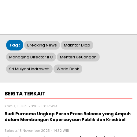
Tag :
Breaking News
Makhtar Diop
Managing Director IFC
Menteri Keuangan
Sri Mulyani Indrawati
World Bank
BERITA TERKAIT
Kamis, 11 Juni 2026 - 10:37 WIB
Budi Purnomo Ungkap Peran Press Release yang Ampuh
dalam Membangun Kepercayaan Publik dan Kredibel
Selasa, 18 November 2025 - 14:32 WIB