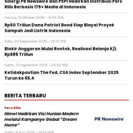
Sinergi PR Newswire dan PSPI Hadirkan Distribusi Pers
Rilis Berbasis 175+ Media di Indonesia
Selasa, 14 Oktober 2025 - 10:59 WIB
Rp50 Triliun Dana Patriot Bond Siap Biayai Proyek
Sampah Jadi Listrik Indonesia
Rabu, 24 September 2025 - 08:13 WIB
Blokir Anggaran Mulai Rontok, Realisasi Belanja K/L
Rp686 Triliun
Sabtu, 13 September 2025 - 00:20 WIB
Ketidakpastian The Fed, CSA Index September 2025
Turun ke 65,4
BERITA TERBARU
Pers Rilis
Himel Hadirkan Visi Hunian Modern
melalui Kampanye Global “Dream
Home”
Sabtu, 8 Agu 2026 - 14:26 WIB