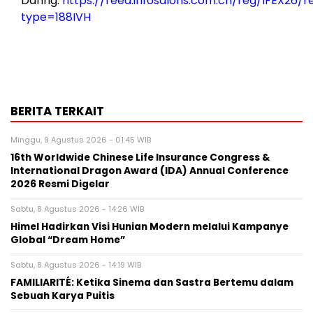
Daring:
https://reed.infosalons.com.cn/reg/IFEX26/re
type=188IVH
BERITA TERKAIT
Minggu, 9 Agustus 2026 - 01:45 WIB
16th Worldwide Chinese Life Insurance Congress &
International Dragon Award (IDA) Annual Conference
2026 Resmi Digelar
Sabtu, 8 Agustus 2026 - 14:26 WIB
Himel Hadirkan Visi Hunian Modern melalui Kampanye
Global “Dream Home”
Sabtu, 8 Agustus 2026 - 14:19 WIB
FAMILIARITÉ: Ketika Sinema dan Sastra Bertemu dalam
Sebuah Karya Puitis