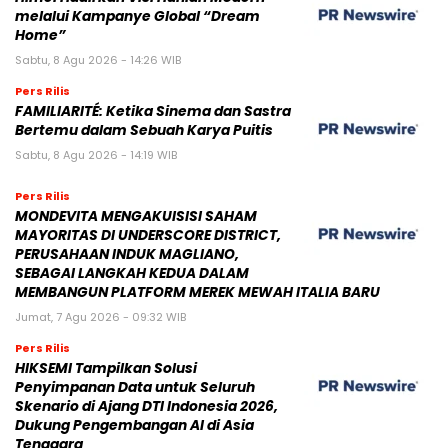
melalui Kampanye Global “Dream
Home”
Sabtu, 8 Agu 2026 - 14:26 WIB
Pers Rilis
FAMILIARITÉ: Ketika Sinema dan Sastra
Bertemu dalam Sebuah Karya Puitis
Sabtu, 8 Agu 2026 - 14:19 WIB
Pers Rilis
MONDEVITA MENGAKUISISI SAHAM
MAYORITAS DI UNDERSCORE DISTRICT,
PERUSAHAAN INDUK MAGLIANO,
SEBAGAI LANGKAH KEDUA DALAM
MEMBANGUN PLATFORM MEREK MEWAH ITALIA BARU
Jumat, 7 Agu 2026 - 09:32 WIB
Pers Rilis
HIKSEMI Tampilkan Solusi
Penyimpanan Data untuk Seluruh
Skenario di Ajang DTI Indonesia 2026,
Dukung Pengembangan AI di Asia
Tenggara