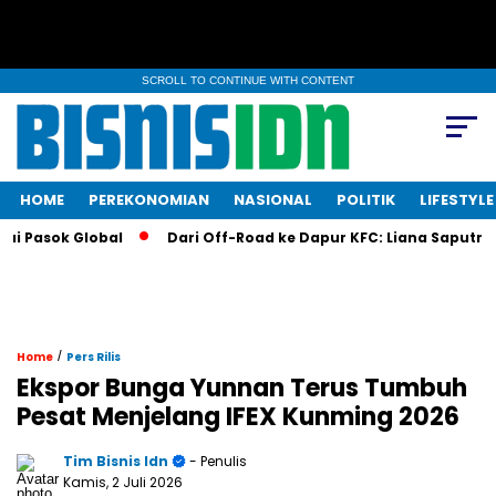
SCROLL TO CONTINUE WITH CONTENT
HOME
PEREKONOMIAN
NASIONAL
POLITIK
LIFESTYLE
asok Global
Dari Off-Road ke Dapur KFC: Liana Saputri Buat 
/
Home
Pers Rilis
Ekspor Bunga Yunnan Terus Tumbuh
Pesat Menjelang IFEX Kunming 2026
Tim Bisnis Idn
- Penulis
Kamis, 2 Juli 2026