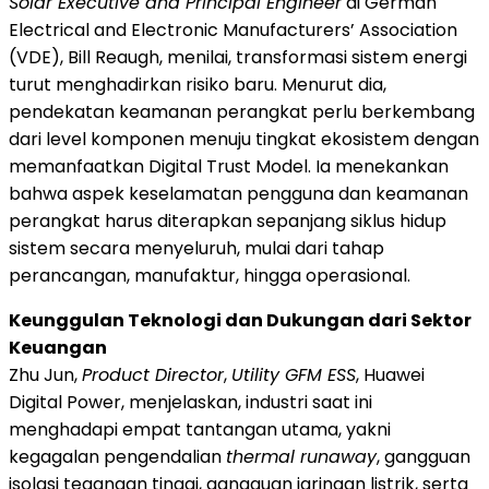
Solar Executive and Principal Engineer
di German
Electrical and Electronic Manufacturers’ Association
(VDE), Bill Reaugh, menilai, transformasi sistem energi
turut menghadirkan risiko baru. Menurut dia,
pendekatan keamanan perangkat perlu berkembang
dari level komponen menuju tingkat ekosistem dengan
memanfaatkan Digital Trust Model. Ia menekankan
bahwa aspek keselamatan pengguna dan keamanan
perangkat harus diterapkan sepanjang siklus hidup
sistem secara menyeluruh, mulai dari tahap
perancangan, manufaktur, hingga operasional.
Keunggulan Teknologi dan Dukungan dari Sektor
Keuangan
Zhu Jun,
Product Director
,
Utility GFM ESS
, Huawei
Digital Power, menjelaskan, industri saat ini
menghadapi empat tantangan utama, yakni
kegagalan pengendalian
thermal runaway
, gangguan
isolasi tegangan tinggi, gangguan jaringan listrik, serta