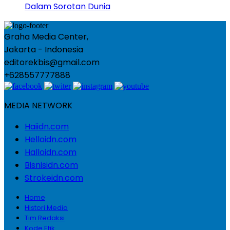
Dalam Sorotan Dunia
Graha Media Center,
Jakarta - Indonesia
editorekbis@gmail.com
+628557777888
MEDIA NETWORK
Haiidn.com
Helloidn.com
Halloidn.com
Bisnisidn.com
Strokeidn.com
Home
Histori Media
Tim Redaksi
Kode Etik