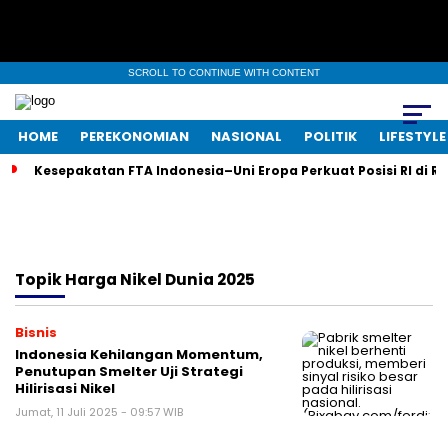
SCROLL TO CONTINUE WITH CONTENT
HOME
PEREKONOMIAN
NASIONAL
POLITIK
LIFESTYLE
Kesepakatan FTA Indonesia–Uni Eropa Perkuat Posisi RI di R
Topik
Harga Nikel Dunia 2025
Bisnis
Indonesia Kehilangan Momentum,
Penutupan Smelter Uji Strategi
Hilirisasi Nikel
Jumat, 11 Juli 2025 - 09:57 WIB