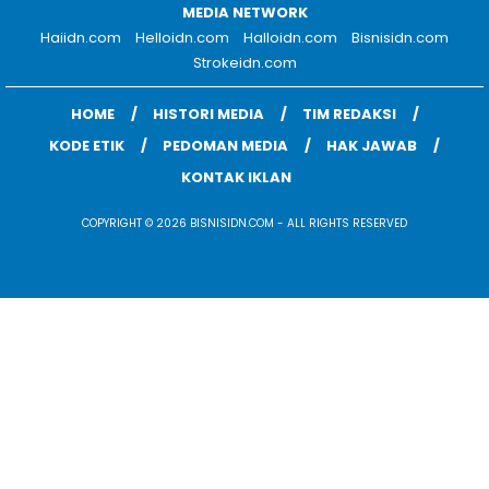
MEDIA NETWORK
Haiidn.com
Helloidn.com
Halloidn.com
Bisnisidn.com
Strokeidn.com
HOME
HISTORI MEDIA
TIM REDAKSI
KODE ETIK
PEDOMAN MEDIA
HAK JAWAB
KONTAK IKLAN
COPYRIGHT © 2026 BISNISIDN.COM - ALL RIGHTS RESERVED