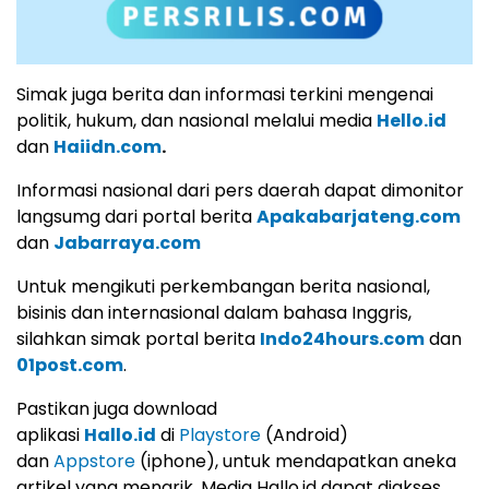
Simak juga berita dan informasi terkini mengenai
politik, hukum, dan nasional melalui media
Hello.id
dan
Haiidn.com
.
Informasi nasional dari pers daerah dapat dimonitor
langsumg dari portal berita
Apakabarjateng.com
dan
Jabarraya.com
Untuk mengikuti perkembangan berita nasional,
bisinis dan internasional dalam bahasa Inggris,
silahkan simak portal berita
Indo24hours.com
dan
01post.com
.
Pastikan juga download
aplikasi
Hallo.id
di
Playstore
(Android)
dan
Appstore
(iphone), untuk mendapatkan aneka
artikel yang menarik. Media Hallo.id dapat diakses