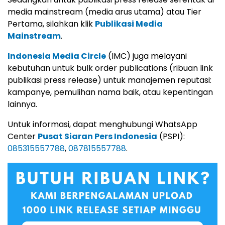
media mainstream (media arus utama) atau Tier
Pertama, silahkan klik
Publikasi Media
Mainstream
.
Indonesia Media Circle
(IMC) juga melayani
kebutuhan untuk bulk order publications (ribuan link
publikasi press release) untuk manajemen reputasi:
kampanye, pemulihan nama baik, atau kepentingan
lainnya.
Untuk informasi, dapat menghubungi WhatsApp
Center
Pusat Siaran Pers Indonesia
(PSPI):
085315557788
,
087815557788
.