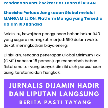
Pendanaan untuk Sektor Batu Bara di ASEAN
Shueisha Perluas Jangkauan Global melalui
MANGA MILLION, Platform Manga yang Tersedia
dalam 100 Bahasa
Selain itu, kewajiban penggunaan bahan bakar B40
yang segera meningkat menjadi B50 dalam waktu
dekat meningkatkan biaya energi.
Di sisi lain, rencana penerapan Global Minimum Tax
(GMT) sebesar 15 persen juga menambah beban
fiskal smelter yang banyak dimiliki oleh perusahaan
asing, terutama dari Tiongkok.