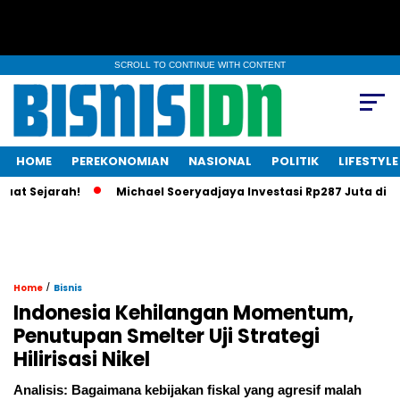
SCROLL TO CONTINUE WITH CONTENT
HOME
PEREKONOMIAN
NASIONAL
POLITIK
LIFESTYLE
jarah!
Michael Soeryadjaya Investasi Rp287 Juta di Saratog
/
Home
Bisnis
Indonesia Kehilangan Momentum,
Penutupan Smelter Uji Strategi
Hilirisasi Nikel
Analisis: Bagaimana kebijakan fiskal yang agresif malah