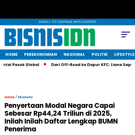
SCROLL TO CONTINUE WITH CONTENT
HOME
PEREKONOMIAN
NASIONAL
POLITIK
LIFESTYLE
i Pasok Global
Dari Off-Road ke Dapur KFC: Liana Saputri Bu
/
Home
Ekonomi
Penyertaan Modal Negara Capai
Sebesar Rp44,24 Triliun di 2025,
Inilah Inilah Daftar Lengkap BUMN
Penerima