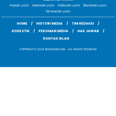
Haiidn.com
Helloidn.com
Halloidn.com
Bisnisidn.com
Strokeidn.com
HOME
HISTORI MEDIA
TIM REDAKSI
KODE ETIK
PEDOMAN MEDIA
HAK JAWAB
KONTAK IKLAN
COPYRIGHT © 2026 BISNISIDN.COM - ALL RIGHTS RESERVED