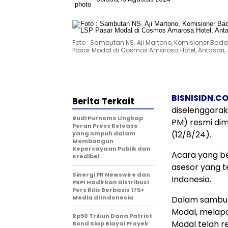
Foto : Sambutan NS. Aji Martono, Komisioner Badan 
Pasar Modal di Cosmos Amarosa Hotel, Antasari, Ja
BISNISIDN.C
Berita Terkait
diselenggarak
Budi Purnomo Ungkap
PM) resmi dimu
Peran Press Release
(12/8/24).
yang Ampuh dalam
Membangun
Kepercayaan Publik dan
Acara yang ber
Kredibel
asesor yang te
Sinergi PR Newswire dan
Indonesia.
PSPI Hadirkan Distribusi
Pers Rilis Berbasis 175+
Media di Indonesia
Dalam sambuta
Modal, melapo
Rp50 Triliun Dana Patriot
Modal telah r
Bond Siap Biayai Proyek