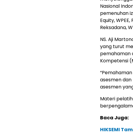
Nasional Indo
pemenuhan iz
Equity, WPEE, 
Reksadana, WP
NS. Aji Marton
yang turut m
pemahaman ca
Kompetensi (
“Pemahaman 
asesmen dan m
asesmen yang 
Materi pelatih
berpengalaman
Baca Juga:
HIKSEMI Tam