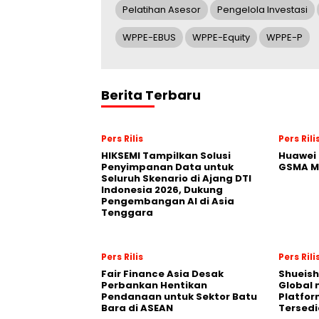
Pelatihan Asesor
Pengelola Investasi
WPPE-EBUS
WPPE-Equity
WPPE-P
Berita Terbaru
Pers Rilis
Pers Rili
HIKSEMI Tampilkan Solusi
Huawei 
Penyimpanan Data untuk
GSMA M
Seluruh Skenario di Ajang DTI
Indonesia 2026, Dukung
Pengembangan AI di Asia
Tenggara
Pers Rilis
Pers Rili
Fair Finance Asia Desak
Shueish
Perbankan Hentikan
Global 
Pendanaan untuk Sektor Batu
Platfo
Bara di ASEAN
Tersedi