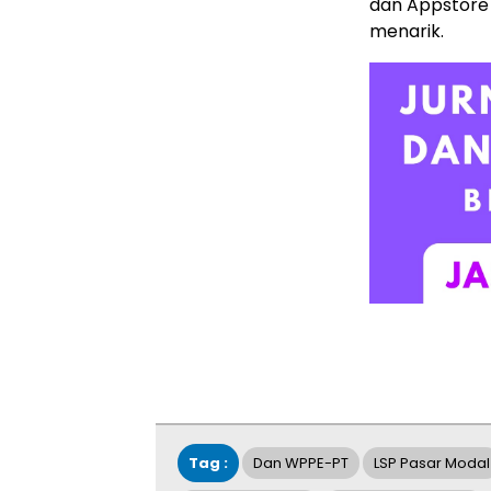
dan Appstore 
menarik.
Tag :
Dan WPPE-PT
LSP Pasar Modal