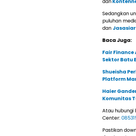
dan
Kontenn
Sedangkan untu
puluhan media 
dan
Jasasia
Baca Juga:
Fair Financ
Sektor Batu 
Shueisha Pe
Platform Ma
Haier Ganden
Komunitas T
Atau hubungi
Center:
08531
Pastikan down