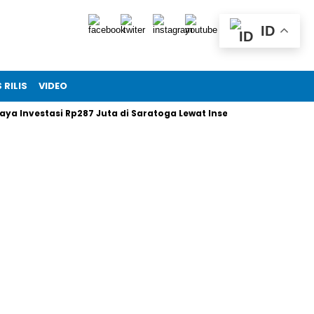
ID
 RILIS
VIDEO
vestasi Rp287 Juta di Saratoga Lewat Insentif Saham
Xi Jin