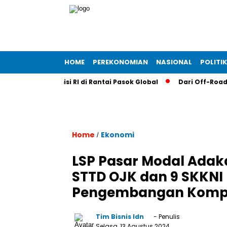
HOME
PEREKONOMIAN
NASIONAL
POLITIK
erkuat Posisi RI di Rantai Pasok Global
Dari Off-Road ke Da
Home
Ekonomi
/
LSP Pasar Modal Adaka
STTD OJK dan 9 SKKNI
Pengembangan Kompe
Tim Bisnis Idn
- Penulis
Selasa, 13 Agustus 2024