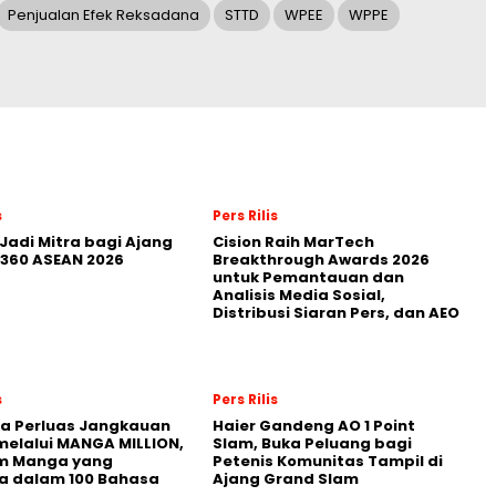
Penjualan Efek Reksadana
STTD
WPEE
WPPE
s
Pers Rilis
Jadi Mitra bagi Ajang
Cision Raih MarTech
360 ASEAN 2026
Breakthrough Awards 2026
untuk Pemantauan dan
Analisis Media Sosial,
Distribusi Siaran Pers, dan AEO
s
Pers Rilis
a Perluas Jangkauan
Haier Gandeng AO 1 Point
melalui MANGA MILLION,
Slam, Buka Peluang bagi
rm Manga yang
Petenis Komunitas Tampil di
a dalam 100 Bahasa
Ajang Grand Slam