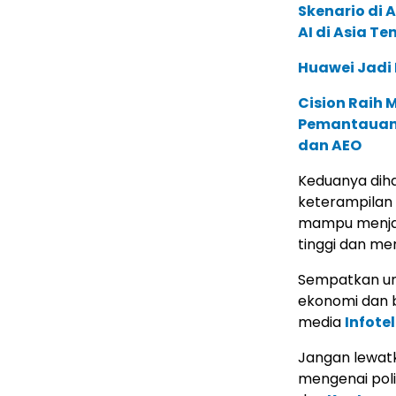
Skenario di
AI di Asia T
Huawei Jadi
Cision Raih
Pemantauan d
dan AEO
Keduanya dih
keterampilan
mampu menjal
tinggi dan me
Sempatkan un
ekonomi dan bi
media
Infote
Jangan lewatk
mengenai poli