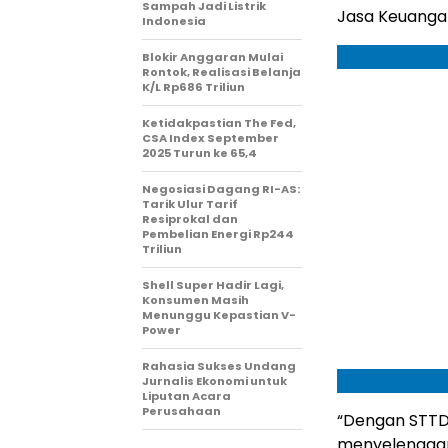
Sampah Jadi Listrik
Jasa Keuanga
Indonesia
Blokir Anggaran Mulai
Rontok, Realisasi Belanja
K/L Rp686 Triliun
Ketidakpastian The Fed,
CSA Index September
2025 Turun ke 65,4
Negosiasi Dagang RI-AS:
Tarik Ulur Tarif
Resiprokal dan
Pembelian Energi Rp244
Triliun
Shell Super Hadir Lagi,
Konsumen Masih
Menunggu Kepastian V-
Power
Rahasia Sukses Undang
Jurnalis Ekonomi untuk
Liputan Acara
Perusahaan
“Dengan STTD 
menyelenggar