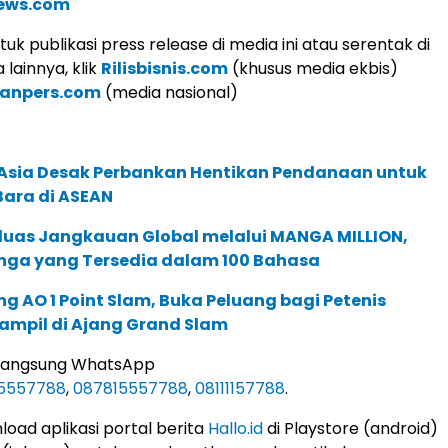
ews.com
k publikasi press release di media ini atau serentak di
lainnya, klik
Rilisbisnis.com
(khusus media ekbis)
ranpers.com
(media nasional)
e Asia Desak Perbankan Hentikan Pendanaan untuk
Bara di ASEAN
rluas Jangkauan Global melalui MANGA MILLION,
nga yang Tersedia dalam 100 Bahasa
g AO 1 Point Slam, Buka Peluang bagi Petenis
ampil di Ajang Grand Slam
 langsung WhatsApp
5557788
,
087815557788
,
08111157788
.
load aplikasi portal berita
Hallo.id
di Playstore (android)