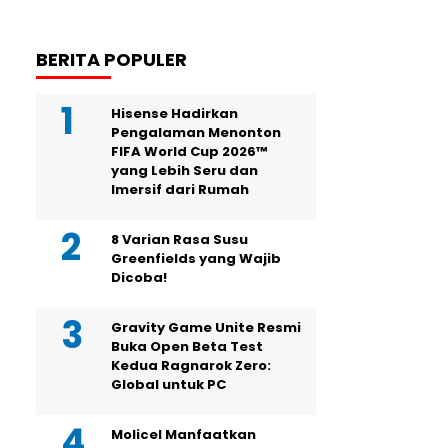
BERITA POPULER
Hisense Hadirkan
Pengalaman Menonton
FIFA World Cup 2026™
yang Lebih Seru dan
Imersif dari Rumah
8 Varian Rasa Susu
Greenfields yang Wajib
Dicoba!
Gravity Game Unite Resmi
Buka Open Beta Test
Kedua Ragnarok Zero:
Global untuk PC
Molicel Manfaatkan