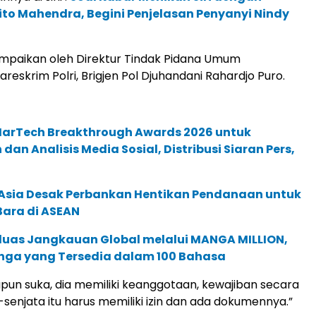
to Mahendra, Begini Penjelasan Penyanyi Nindy
mpaikan oleh Direktur Tindak Pidana Umum
reskrim Polri, Brigjen Pol Djuhandani Rahardjo Puro.
 MarTech Breakthrough Awards 2026 untuk
an Analisis Media Sosial, Distribusi Siaran Pers,
e Asia Desak Perbankan Hentikan Pendanaan untuk
Bara di ASEAN
rluas Jangkauan Global melalui MANGA MILLION,
nga yang Tersedia dalam 100 Bahasa
un suka, dia memiliki keanggotaan, kewajiban secara
-senjata itu harus memiliki izin dan ada dokumennya.”