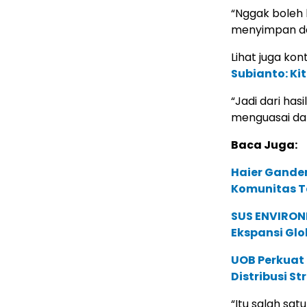
“Nggak boleh 
menyimpan dan
Lihat juga kont
Subianto: Ki
“Jadi dari has
menguasai da
Baca Juga:
Haier Ganden
Komunitas T
SUS ENVIRONM
Ekspansi Glo
UOB Perkuat
Distribusi St
“Itu salah sa