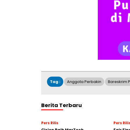
Tag :
Anggota Perbakin
Bareskrim P
Berita Terbaru
Pers Rilis
Pers Rili
Cision Raih MarTech
Fair Fi