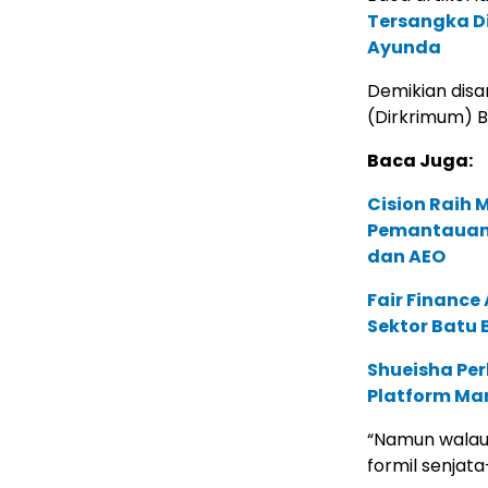
Tersangka Di
Ayunda
Demikian disa
(Dirkrimum) Ba
Baca Juga:
Cision Raih
Pemantauan d
dan AEO
Fair Financ
Sektor Batu 
Shueisha Pe
Platform Ma
“Namun walaup
formil senjata