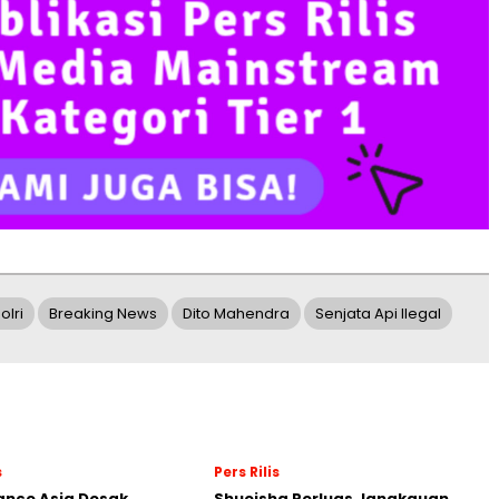
olri
Breaking News
Dito Mahendra
Senjata Api Ilegal
s
Pers Rilis
nance Asia Desak
Shueisha Perluas Jangkauan