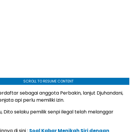
SCROLL TO RESUME CONTENT
erdaftar sebagai anggota Perbakin, lanjut Djuhandani,
njata api perlu memiliki izin.
 Dito selaku pemilik senpi ilegal telah melanggar
innya di sini :
Soal Kabar Menikah Siri dengan