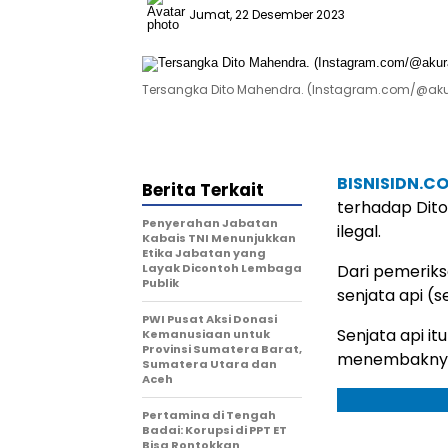
Jumat, 22 Desember 2023
Tersangka Dito Mahendra. (Instagram.com/@aku
BISNISIDN.C
Berita Terkait
terhadap Dito
Penyerahan Jabatan
ilegal.
Kabais TNI Menunjukkan
Etika Jabatan yang
Layak Dicontoh Lembaga
Dari pemeriks
Publik
senjata api (se
PWI Pusat Aksi Donasi
Senjata api i
Kemanusiaan untuk
Provinsi Sumatera Barat,
menembakny
Sumatera Utara dan
Aceh
Pertamina di Tengah
Badai: Korupsi di PPT ET
Bisa Rontokkan