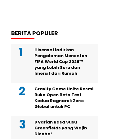
BERITA POPULER
Hisense Hadirkan
Pengalaman Menonton
FIFA World Cup 2026™
yang Lebih Seru dan
Imersif dari Rumah
Gravity Game Unite Resmi
Buka Open Beta Test
Kedua Ragnarok Zero:
Global untuk PC
8 Varian Rasa Susu
Greenfields yang Wajib
Dicoba!