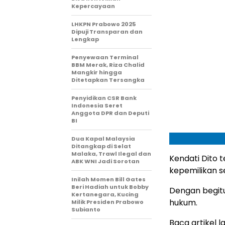
Kepercayaan
LHKPN Prabowo 2025
Dipuji Transparan dan
Lengkap
Penyewaan Terminal
BBM Merak, Riza Chalid
Mangkir hingga
Ditetapkan Tersangka
Penyidikan CSR Bank
Indonesia Seret
Anggota DPR dan Deputi
BI
Dua Kapal Malaysia
Ditangkap di Selat
Malaka, Trawl Ilegal dan
Kendati Dito t
ABK WNI Jadi Sorotan
kepemilikan se
Inilah Momen Bill Gates
Beri Hadiah untuk Bobby
Dengan begitu,
Kertanegara, Kucing
hukum.
Milik Presiden Prabowo
Subianto
Baca artikel la