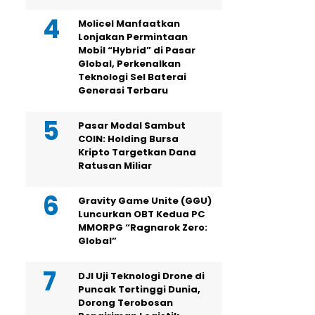
Molicel Manfaatkan
Lonjakan Permintaan
Mobil “Hybrid” di Pasar
Global, Perkenalkan
Teknologi Sel Baterai
Generasi Terbaru
Pasar Modal Sambut
COIN: Holding Bursa
Kripto Targetkan Dana
Ratusan Miliar
Gravity Game Unite (GGU)
Luncurkan OBT Kedua PC
MMORPG “Ragnarok Zero:
Global”
DJI Uji Teknologi Drone di
Puncak Tertinggi Dunia,
Dorong Terobosan