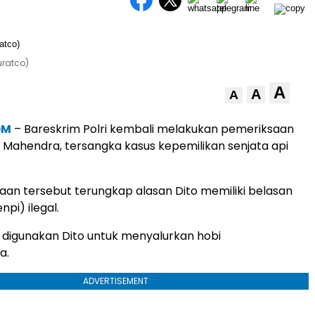
ratco)
A
A
A
OM
– Bareskrim Polri kembali melakukan pemeriksaan
 Mahendra, tersangka kasus kepemilikan senjata api
aan tersebut terungkap alasan Dito memiliki belasan
npi) ilegal.
tu digunakan Dito untuk menyalurkan hobi
a.
ADVERTISEMENT