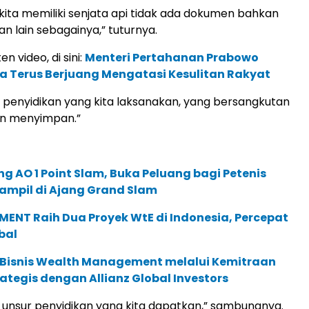
kita memiliki senjata api tidak ada dokumen bahkan
 lain sebagainya,” tuturnya.
en video, di sini:
Menteri Pertahanan Prabowo
ta Terus Berjuang Mengatasi Kesulitan Rakyat
il penyidikan yang kita laksanakan, yang bersangkutan
n menyimpan.”
g AO 1 Point Slam, Buka Peluang bagi Petenis
ampil di Ajang Grand Slam
ENT Raih Dua Proyek WtE di Indonesia, Percepat
bal
 Bisnis Wealth Management melalui Kemitraan
rategis dengan Allianz Global Investors
tu unsur penyidikan yang kita dapatkan,” sambungnya.