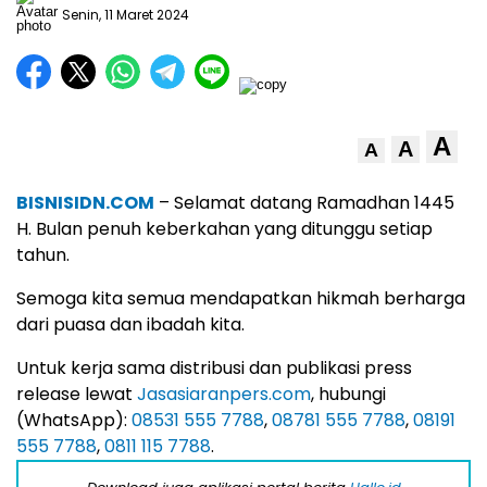
Senin, 11 Maret 2024
A
A
A
BISNISIDN.COM
– Selamat datang Ramadhan 1445
H. Bulan penuh keberkahan yang ditunggu setiap
tahun.
Semoga kita semua mendapatkan hikmah berharga
dari puasa dan ibadah kita.
Untuk kerja sama distribusi dan publikasi press
release lewat
Jasasiaranpers.com
, hubungi
(WhatsApp):
08531 555 7788
,
08781 555 7788
,
08191
555 7788
,
0811 115 7788
.