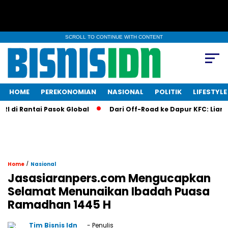
SCROLL TO CONTINUE WITH CONTENT
HOME
PEREKONOMIAN
NASIONAL
POLITIK
LIFESTYLE
 di Rantai Pasok Global
Dari Off-Road ke Dapur KFC: Liana S
/
Home
Nasional
Jasasiaranpers.com Mengucapkan
Selamat Menunaikan Ibadah Puasa
Ramadhan 1445 H
Tim Bisnis Idn
- Penulis