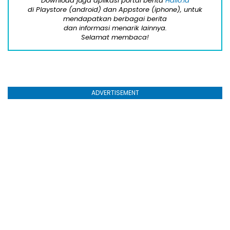
Download juga aplikasi portal berita
Hallo.id
di Playstore (android) dan Appstore (iphone), untuk
mendapatkan berbagai berita
dan informasi menarik lainnya.
Selamat membaca!
ADVERTISEMENT