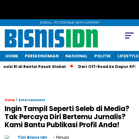
SCROLL TO CONTINUE WITH CONTENT
HOME
PEREKONOMIAN
NASIONAL
POLITIK
LIFESTYLE
si RI di Rantai Pasok Global
Dari Off-Road ke Dapur KFC: Li
/
Home
Entertainment
Ingin Tampil Seperti Seleb di Media?
Tak Percaya Diri Bertemu Jurnalis?
Kami Bantu Publikasi Profil Anda!
Tim Bisnis Idn
- Penulis