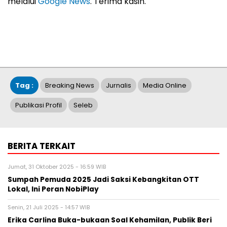
melalui
Google News
. Terima kasih.
Tag :
Breaking News
Jurnalis
Media Online
Publikasi Profil
Seleb
BERITA TERKAIT
Jumat, 31 Oktober 2025 - 16:59 WIB
Sumpah Pemuda 2025 Jadi Saksi Kebangkitan OTT
Lokal, Ini Peran NobiPlay
Senin, 21 Juli 2025 - 14:57 WIB
Erika Carlina Buka-bukaan Soal Kehamilan, Publik Beri