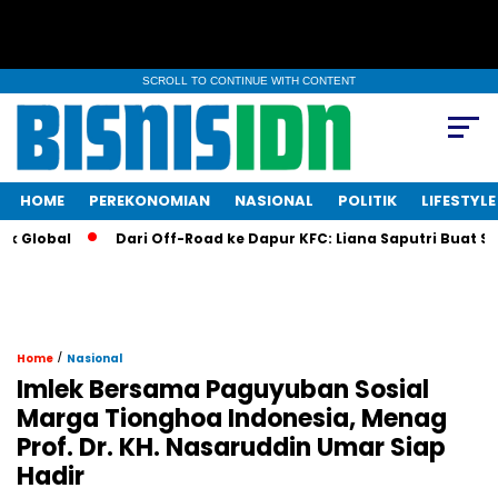
SCROLL TO CONTINUE WITH CONTENT
HOME
PEREKONOMIAN
NASIONAL
POLITIK
LIFESTYLE
lobal
Dari Off-Road ke Dapur KFC: Liana Saputri Buat Sejara
/
Home
Nasional
Imlek Bersama Paguyuban Sosial
Marga Tionghoa Indonesia, Menag
Prof. Dr. KH. Nasaruddin Umar Siap
Hadir