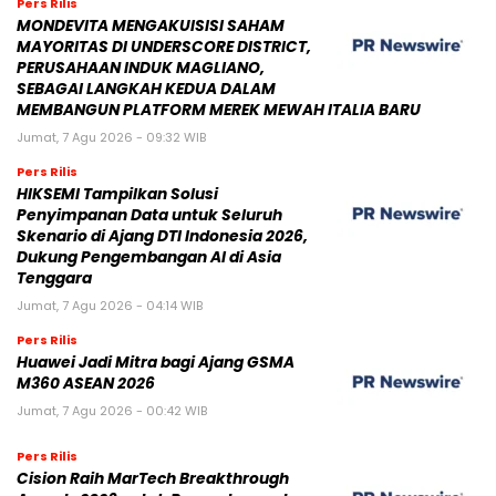
Pers Rilis
MONDEVITA MENGAKUISISI SAHAM
MAYORITAS DI UNDERSCORE DISTRICT,
PERUSAHAAN INDUK MAGLIANO,
SEBAGAI LANGKAH KEDUA DALAM
MEMBANGUN PLATFORM MEREK MEWAH ITALIA BARU
Jumat, 7 Agu 2026 - 09:32 WIB
Pers Rilis
HIKSEMI Tampilkan Solusi
Penyimpanan Data untuk Seluruh
Skenario di Ajang DTI Indonesia 2026,
Dukung Pengembangan AI di Asia
Tenggara
Jumat, 7 Agu 2026 - 04:14 WIB
Pers Rilis
Huawei Jadi Mitra bagi Ajang GSMA
M360 ASEAN 2026
Jumat, 7 Agu 2026 - 00:42 WIB
Pers Rilis
Cision Raih MarTech Breakthrough