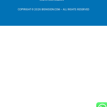
COPYRIGHT © 2026 BISNISIDN.COM - ALL RIGHTS RESERVED