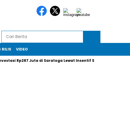
 RILIS
VIDEO
si Rp287 Juta di Saratoga Lewat Insentif Saham
Xi Jinping 