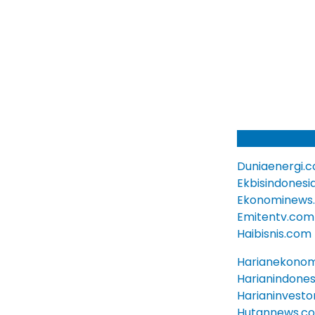
Duniaenergi.
Ekbisindonesi
Ekonominews
Emitentv.com
Haibisnis.com
Harianekono
Harianindone
Harianinvest
Hutannews.c