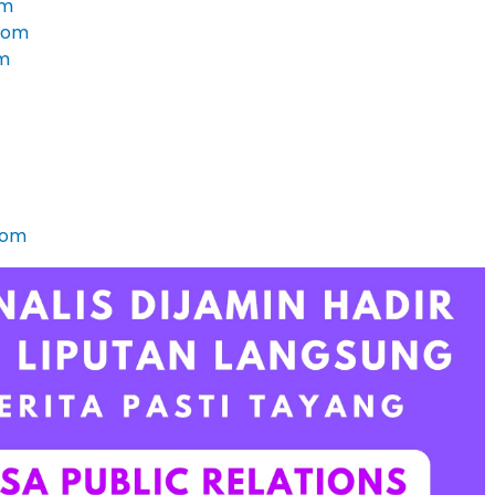
om
.com
m
com