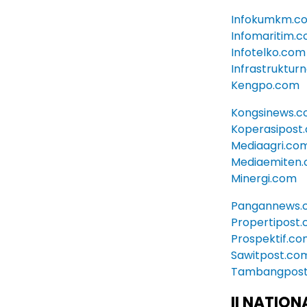
Infokumkm.c
Infomaritim.
Infotelko.com
Infrastruktu
Kengpo.com
Kongsinews.
Koperasipost
Mediaagri.co
Mediaemiten
Minergi.com
Pangannews.
Propertipost
Prospektif.c
Sawitpost.co
Tambangpos
II NATIO