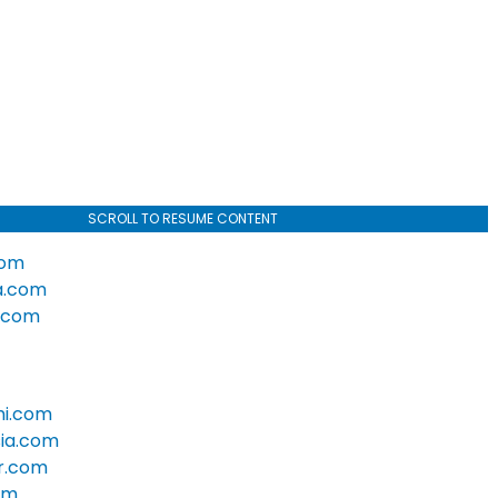
SCROLL TO RESUME CONTENT
com
a.com
.com
mi.com
sia.com
or.com
om