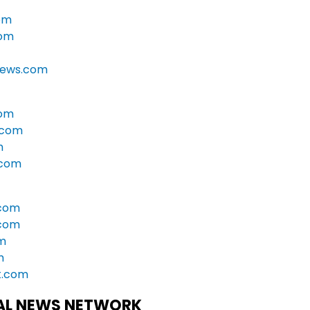
om
com
rnews.com
com
.com
m
.com
com
.com
om
m
t.com
NAL NEWS NETWORK