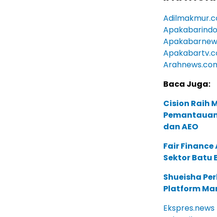
Adilmakmur.co
Apakabarindo
Apakabarnew
Apakabartv.
Arahnews.co
Baca Juga:
Cision Raih
Pemantauan d
dan AEO
Fair Financ
Sektor Batu 
Shueisha Pe
Platform Ma
Ekspres.news