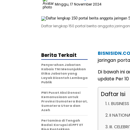
Minggu, 17 November 2024
Daftar lengkap 150 portal berita anggota jaring
BISNISIDN.C
Berita Terkait
jaringan port
Penyerahan Jabatan
Kabais TNI Menunjukkan
Di bawah ini 
Etika Jabatan yang
Layak Dicontoh Lembaga
update Per 10
Publik
PWI Pusat Aksi Donasi
Daftar Isi
Kemanusiaan untuk
Provinsi Sumatera Barat,
I. BUSINE
Sumatera Utara dan
Aceh
II NATIO
Pertamina di Tengah
Badai: Korupsi di PPT ET
III. CELE
Bisa Rontokkan