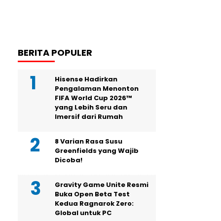
BERITA POPULER
Hisense Hadirkan
Pengalaman Menonton
FIFA World Cup 2026™
yang Lebih Seru dan
Imersif dari Rumah
8 Varian Rasa Susu
Greenfields yang Wajib
Dicoba!
Gravity Game Unite Resmi
Buka Open Beta Test
Kedua Ragnarok Zero:
Global untuk PC