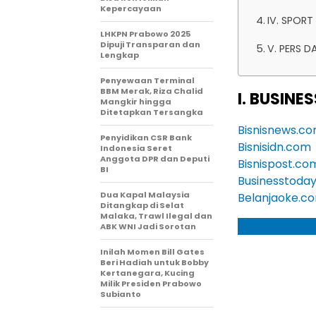
Kepercayaan
IV. SPOR
LHKPN Prabowo 2025
Dipuji Transparan dan
V. PERS 
Lengkap
Penyewaan Terminal
BBM Merak, Riza Chalid
I. BUSIN
Mangkir hingga
Ditetapkan Tersangka
Bisnisnews.c
Penyidikan CSR Bank
Bisnisidn.com
Indonesia Seret
Anggota DPR dan Deputi
Bisnispost.co
BI
Businesstoday
Dua Kapal Malaysia
Belanjaoke.c
Ditangkap di Selat
Malaka, Trawl Ilegal dan
ABK WNI Jadi Sorotan
Inilah Momen Bill Gates
Beri Hadiah untuk Bobby
Kertanegara, Kucing
Milik Presiden Prabowo
Subianto