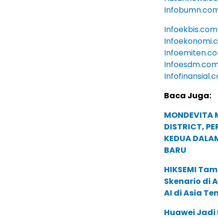
Infobumn.co
Infoekbis.com
Infoekonomi.
Infoemiten.c
Infoesdm.co
Infofinansial.
Baca Juga:
MONDEVITA 
DISTRICT, P
KEDUA DALA
BARU
HIKSEMI Tam
Skenario di
AI di Asia T
Huawei Jadi