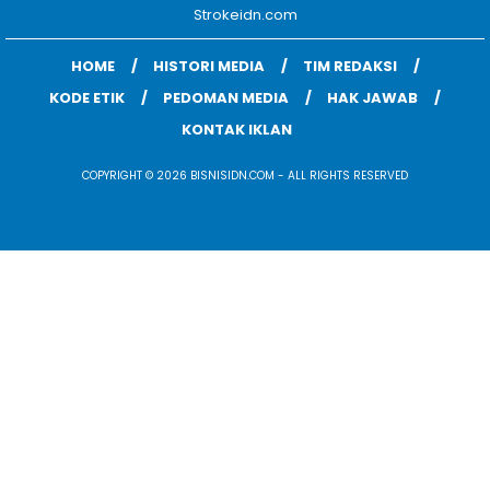
Strokeidn.com
HOME
HISTORI MEDIA
TIM REDAKSI
KODE ETIK
PEDOMAN MEDIA
HAK JAWAB
KONTAK IKLAN
COPYRIGHT © 2026 BISNISIDN.COM - ALL RIGHTS RESERVED