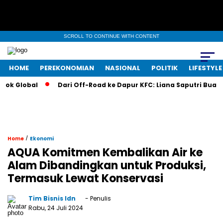
SCROLL TO CONTINUE WITH CONTENT
HOME
PEREKONOMIAN
NASIONAL
POLITIK
LIFESTYLE
lobal
Dari Off-Road ke Dapur KFC: Liana Saputri Buat Sejara
/
Home
Ekonomi
AQUA Komitmen Kembalikan Air ke
Alam Dibandingkan untuk Produksi,
Termasuk Lewat Konservasi
Tim Bisnis Idn
- Penulis
Rabu, 24 Juli 2024