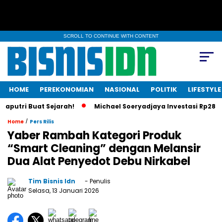
SCROLL TO CONTINUE WITH CONTENT
HOME
PEREKONOMIAN
NASIONAL
POLITIK
LIFESTYLE
putri Buat Sejarah!
Michael Soeryadjaya Investasi Rp287 Jut
/
Home
Pers Rilis
Yaber Rambah Kategori Produk
“Smart Cleaning” dengan Melansir
Dua Alat Penyedot Debu Nirkabel
Tim Bisnis Idn
- Penulis
Selasa, 13 Januari 2026