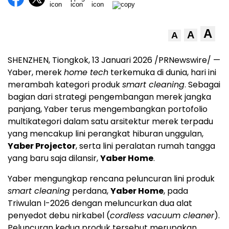
A
A
A
SHENZHEN, Tiongkok
,
13 Januari 2026
/PRNewswire/ —
Yaber, merek
home tech
terkemuka di dunia, hari ini
merambah kategori produk
smart cleaning
. Sebagai
bagian dari strategi pengembangan merek jangka
panjang, Yaber terus mengembangkan portofolio
multikategori dalam satu arsitektur merek terpadu
yang mencakup lini perangkat hiburan unggulan,
Yaber Projector
, serta lini peralatan rumah tangga
yang baru saja dilansir,
Yaber Home
.
Yaber mengungkap rencana peluncuran lini produk
smart cleaning
perdana,
Yaber Home
, pada
Triwulan I-2026 dengan meluncurkan dua alat
penyedot debu nirkabel (
cordless vacuum cleaner
).
Peluncuran kedua produk tersebut merupakan