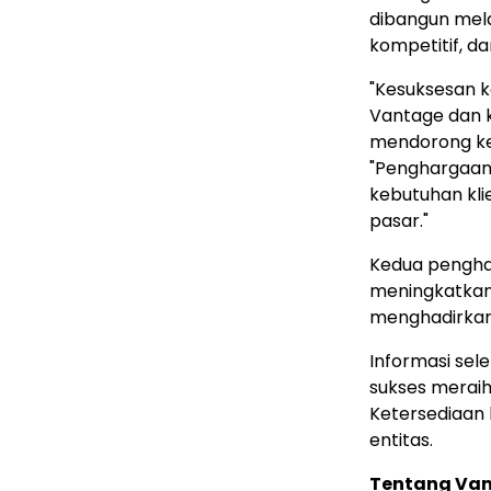
dibangun mela
kompetitif, d
"Kesuksesan k
Vantage dan k
mendorong kes
"Penghargaan
kebutuhan kl
pasar."
Kedua pengha
meningkatkan
menghadirkan
Informasi se
sukses meraih
Ketersediaan 
entitas.
Tentang Va