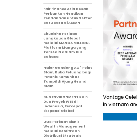
Fair Finance Asia Desak
Perbankan Hentikan
Pendanaan untuk Sektor
Batu Bara di ASEAN
Shueisha Perluas
Jangkauan Global
melalui MANGA MILLION,
Platform Manga yang
Tersedia dalam 100
Bahasa
Haier Gandeng AO 1 Point
Slam, Buka Peluang bagi
Petenis Komunitas
Tampil di Ajang Grand
Slam
Vantage Cele
SUS ENVIRONMENT Raih
Dua Proyek WtE di
in Vietnam an
Indonesia, Percepat
Ekspansi Global
UOB Perkuat Bisnis
Wealth Management
melalui Kemitraan
Distribusi Strategis