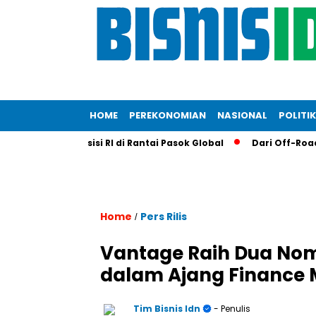
HOME
PEREKONOMIAN
NASIONAL
POLITIK
erkuat Posisi RI di Rantai Pasok Global
Dari Off-Road ke Da
Home
Pers Rilis
/
Vantage Raih Dua Nomi
dalam Ajang Finance
Tim Bisnis Idn
- Penulis