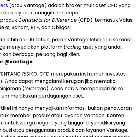
ets
(atau Vantage) adalah broker multiaset CFD yang
kses layanan canggih dan cepat
produk
Contracts for Difference
(CFD), termasuk Valas,
eks, Saham, ETF, dan Obligasi.
 lebih dari 16 tahun, peran Vantage lebih dari sekadar
age menyediakan platform
trading
aset yang andal,
kan berbagai peluang bagi klien.
er @vantage
ENTANG RISIKO: CFD merupakan instrumen investasi
s. Anda dapat mengalami kerugian jika memakai
 pinjaman (
leverage
). Anda harus mempelajari risiko
elum melakukan perdagangan aset.
tikel ini hanya menyajikan informasi, bukan penawaran
ntuk membeli produk atau layanan Vantage. Konten
kan untuk warga negara yang tinggal di yurisdiksi yang
ribusi atau penggunaan produk dan layanan Vantage.