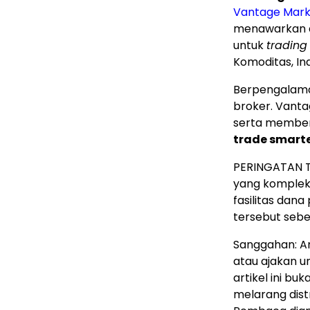
Vantage Mark
menawarkan a
untuk
trading
Komoditas, Ind
Berpengalaman
broker. Vant
serta memberi
trade smart
PERINGATAN T
yang komplek
fasilitas dana
tersebut seb
Sanggahan: Ar
atau ajakan u
artikel ini bu
melarang dist