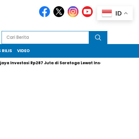
ID
 RILIS
VIDEO
vestasi Rp287 Juta di Saratoga Lewat Insentif Saham
Xi Jin