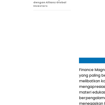
dengan Allianz Global
Investors
Finance Magn
yang paling ber
melibatkan ko
mengapresiasi
materi eduka
berpengalam
menegaskan k