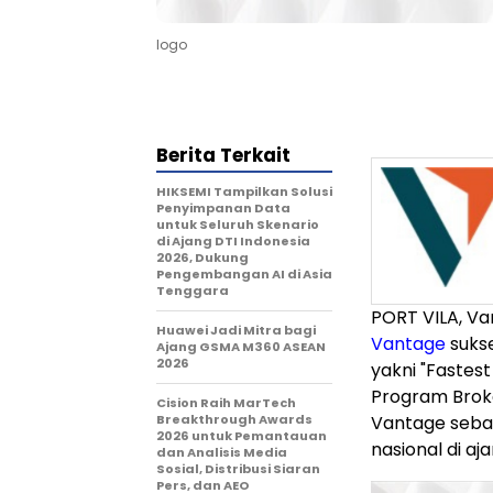
logo
Berita Terkait
HIKSEMI Tampilkan Solusi
Penyimpanan Data
untuk Seluruh Skenario
di Ajang DTI Indonesia
2026, Dukung
Pengembangan AI di Asia
Tenggara
PORT VILA, Va
Huawei Jadi Mitra bagi
Vantage
sukse
Ajang GSMA M360 ASEAN
2026
yakni "Fastes
Program Broker
Cision Raih MarTech
Breakthrough Awards
Vantage sebag
2026 untuk Pemantauan
nasional di aj
dan Analisis Media
Sosial, Distribusi Siaran
Pers, dan AEO