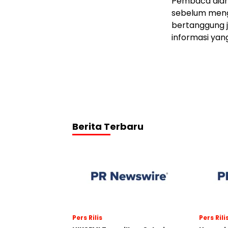
Pembaca dianj
sebelum menga
bertanggung j
informasi yang 
Berita Terbaru
Pers Rilis
Pers Rili