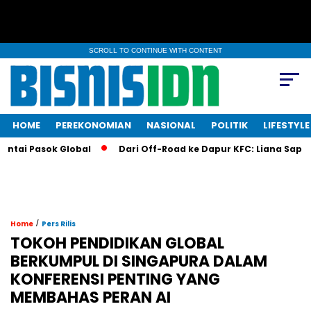
SCROLL TO CONTINUE WITH CONTENT
HOME
PEREKONOMIAN
NASIONAL
POLITIK
LIFESTYLE
ai Pasok Global
Dari Off-Road ke Dapur KFC: Liana Saputri B
/
Home
Pers Rilis
TOKOH PENDIDIKAN GLOBAL
BERKUMPUL DI SINGAPURA DALAM
KONFERENSI PENTING YANG
MEMBAHAS PERAN AI