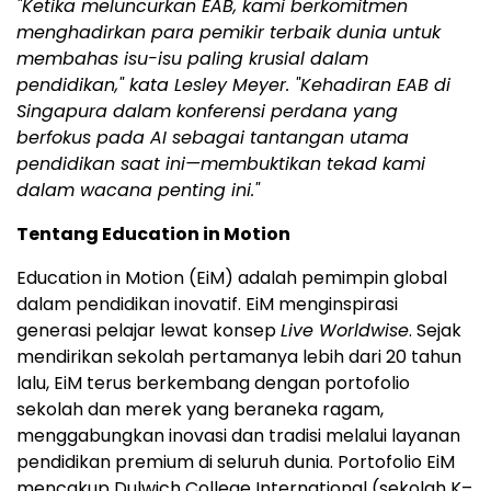
"Ketika meluncurkan EAB, kami berkomitmen
menghadirkan para pemikir terbaik dunia untuk
membahas isu-isu paling krusial dalam
pendidikan," kata Lesley Meyer. "Kehadiran EAB di
Singapura dalam konferensi perdana yang
berfokus pada AI sebagai tantangan utama
pendidikan saat ini—membuktikan tekad kami
dalam wacana penting ini."
Tentang Education in Motion
Education in Motion (EiM) adalah pemimpin global
dalam pendidikan inovatif. EiM menginspirasi
generasi pelajar lewat konsep
Live Worldwise
. Sejak
mendirikan sekolah pertamanya lebih dari 20 tahun
lalu, EiM terus berkembang dengan portofolio
sekolah dan merek yang beraneka ragam,
menggabungkan inovasi dan tradisi melalui layanan
pendidikan premium di seluruh dunia. Portofolio EiM
mencakup Dulwich College International (sekolah K–