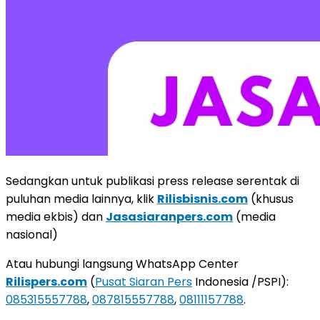
Sedangkan untuk publikasi press release serentak di
puluhan media lainnya, klik
Rilisbisnis.com
(khusus
media ekbis) dan
Jasasiaranpers.com
(media
nasional)
Atau hubungi langsung WhatsApp Center
Rilispers.com
(
Pusat Siaran Pers
Indonesia /PSPI):
085315557788
,
087815557788
,
08111157788
.