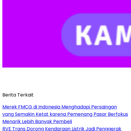
Berita Terkait
Merek FMCG di Indonesia Menghadapi Persaingan
yang Semakin Ketat karena Pemenang Pasar Berfokus
Menarik Lebih Banyak Pembeli
RVE Trans Dorong Kendaraan Listrik Jadi Penggerak