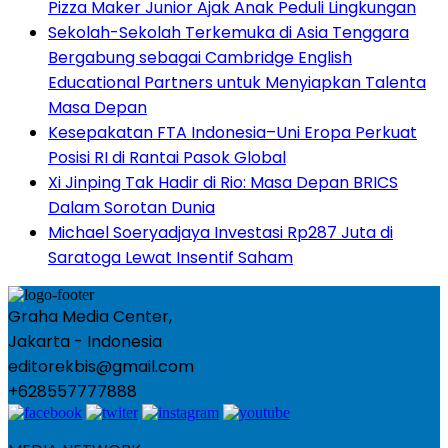
Pizza Maker Junior Ajak Anak Peduli Lingkungan
Sekolah-Sekolah Terkemuka di Asia Tenggara
Bergabung sebagai Cambridge English
Educational Partners untuk Menyiapkan Talenta
Masa Depan
Kesepakatan FTA Indonesia–Uni Eropa Perkuat
Posisi RI di Rantai Pasok Global
Xi Jinping Tak Hadir di Rio: Masa Depan BRICS
Dalam Sorotan Dunia
Michael Soeryadjaya Investasi Rp287 Juta di
Saratoga Lewat Insentif Saham
Graha Media Center,
Jakarta - Indonesia
editorekbis@gmail.com
+628557777888