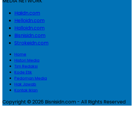
MEDIA NETWORK
Haiidn.com
Helloidn.com
Halloidn.com
Bisnisidn.com
Strokeidn.com
Home
Histori Media
Tim Redaksi
Kode Etik
Pedoman Media
Hak Jawab
Kontak Iklan
Copyright © 2026 Bisnisidn.com - All Rights Reserved