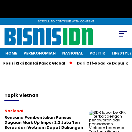
SCROLL TO CONTINUE WITH CONTENT
HOME
PEREKONOMIAN
NASIONAL
POLITIK
LIFESTYLE
sisi RI di Rantai Pasok Global
Dari Off-Road ke Dapur KFC: 
Topik
Vietnan
Nasional
Rencana Pembentukan Pansus
Dugaan Mark Up Impor 2,2 Juta Ton
Beras dari Vietnam Dapat Dukungan