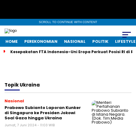
SCROLL TO CONTINUE WITH CONTENT
HOME
PEREKONOMIAN
NASIONAL
POLITIK
LIFESTYLE
Kesepakatan FTA Indonesia–Uni Eropa Perkuat Posisi RI di R
Topik
Ukraina
Nasional
Prabowo Subianto Laporan Kunker
di Singapura ke Presiden Jokowi
Soal Gaza hingga Ukraina
Jumat, 7 Juni 2024 - 11:03 WIB