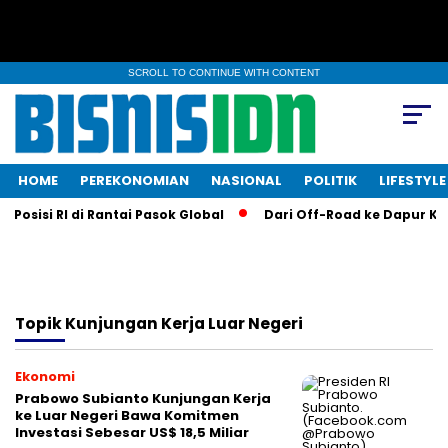
SCROLL TO CONTINUE WITH CONTENT
HOME
PEREKONOMIAN
NASIONAL
POLITIK
LIFESTYLE
osisi RI di Rantai Pasok Global
Dari Off-Road ke Dapur KFC:
Topik
Kunjungan Kerja Luar Negeri
Ekonomi
Prabowo Subianto Kunjungan Kerja
ke Luar Negeri Bawa Komitmen
Investasi Sebesar US$ 18,5 Miliar