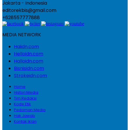
Jakarta - Indonesia
editorekbis@gmail.com
+628557777888
MEDIA NETWORK
Haiidn.com
Helloidn.com
Halloidn.com
Bisnisidn.com
Strokeidn.com
Home
Histori Media
Tim Redaksi
Kode Etik
Pedoman Media
Hak Jawab
Kontak Iklan