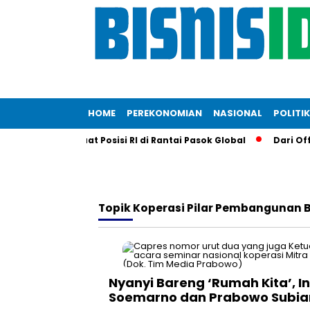
HOME
PEREKONOMIAN
NASIONAL
POLITIK
i Eropa Perkuat Posisi RI di Rantai Pasok Global
Dari Off-Ro
Topik
Koperasi Pilar Pembangunan 
Nyanyi Bareng ‘Rumah Kita’, I
Soemarno dan Prabowo Subia