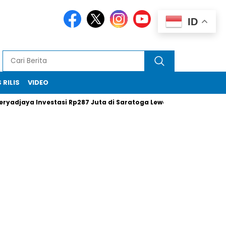
ID
 RILIS
VIDEO
djaya Investasi Rp287 Juta di Saratoga Lewat Insentif Saham