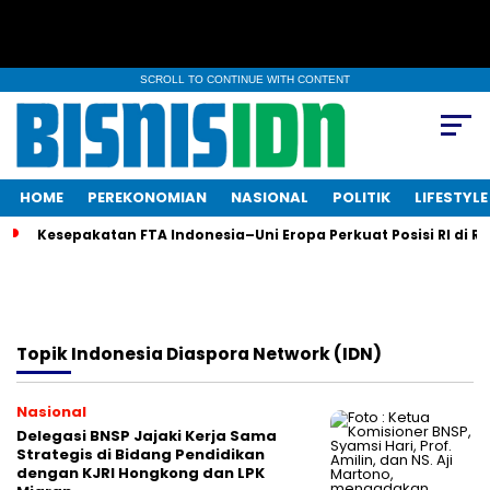
SCROLL TO CONTINUE WITH CONTENT
HOME
PEREKONOMIAN
NASIONAL
POLITIK
LIFESTYLE
Kesepakatan FTA Indonesia–Uni Eropa Perkuat Posisi RI di R
Topik
Indonesia Diaspora Network (IDN)
Nasional
Delegasi BNSP Jajaki Kerja Sama
Strategis di Bidang Pendidikan
dengan KJRI Hongkong dan LPK