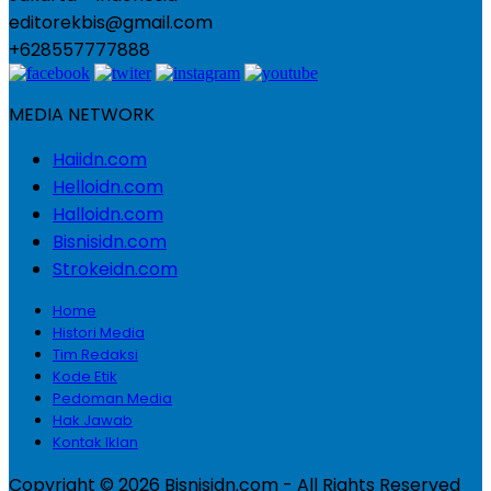
editorekbis@gmail.com
+628557777888
MEDIA NETWORK
Haiidn.com
Helloidn.com
Halloidn.com
Bisnisidn.com
Strokeidn.com
Home
Histori Media
Tim Redaksi
Kode Etik
Pedoman Media
Hak Jawab
Kontak Iklan
Copyright © 2026 Bisnisidn.com - All Rights Reserved