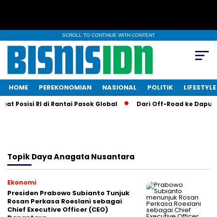
SCROLL TO CONTINUE WITH CONTENT
HOME
PEREKONOMIAN
NASIONAL
POLITIK
LIFESTYLE
t Posisi RI di Rantai Pasok Global
Dari Off-Road ke Dapur KF
Topik
Daya Anagata Nusantara
Ekonomi
Presiden Prabowo Subianto Tunjuk
Rosan Perkasa Roeslani sebagai
Chief Executive Officer (CEO)