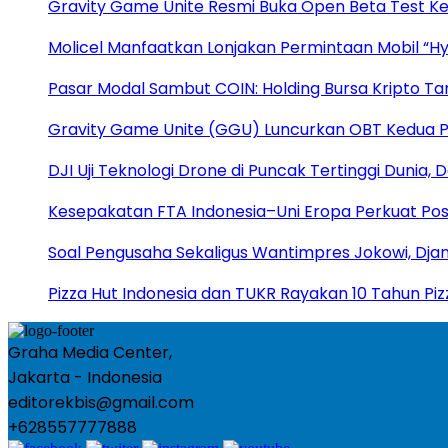
Gravity Game Unite Resmi Buka Open Beta Test Ke
Molicel Manfaatkan Lonjakan Permintaan Mobil “Hyb
Pasar Modal Sambut COIN: Holding Bursa Kripto Ta
Gravity Game Unite (GGU) Luncurkan OBT Kedua 
DJI Uji Teknologi Drone di Puncak Tertinggi Dunia,
Kesepakatan FTA Indonesia–Uni Eropa Perkuat Posis
Soal Pengusaha Sekaligus Wantimpres Jokowi, Djan 
Pizza Hut Indonesia dan TUKR Rayakan 10 Tahun Piz
Graha Media Center,
Jakarta - Indonesia
editorekbis@gmail.com
+628557777888