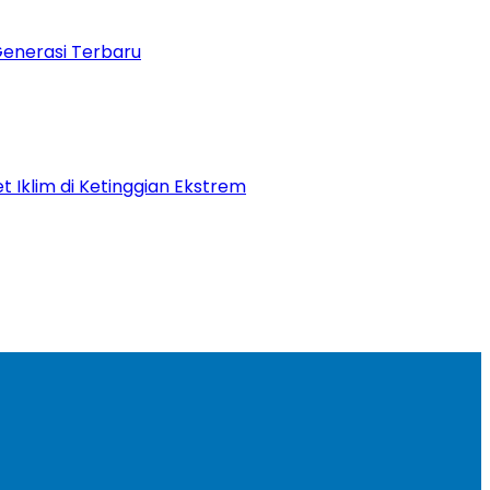
Generasi Terbaru
t Iklim di Ketinggian Ekstrem