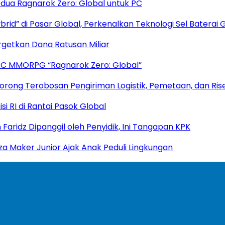
dua Ragnarok Zero: Global untuk PC
rid” di Pasar Global, Perkenalkan Teknologi Sel Baterai 
rgetkan Dana Ratusan Miliar
PC MMORPG “Ragnarok Zero: Global”
 Dorong Terobosan Pengiriman Logistik, Pemetaan, dan Rise
i RI di Rantai Pasok Global
Faridz Dipanggil oleh Penyidik, Ini Tangapan KPK
za Maker Junior Ajak Anak Peduli Lingkungan