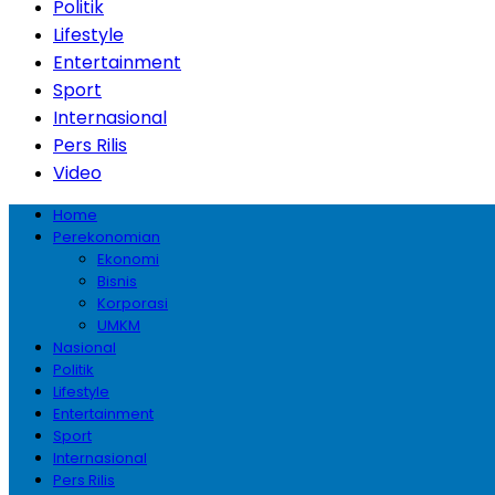
Politik
Lifestyle
Entertainment
Sport
Internasional
Pers Rilis
Video
Home
Perekonomian
Ekonomi
Bisnis
Korporasi
UMKM
Nasional
Politik
Lifestyle
Entertainment
Sport
Internasional
Pers Rilis