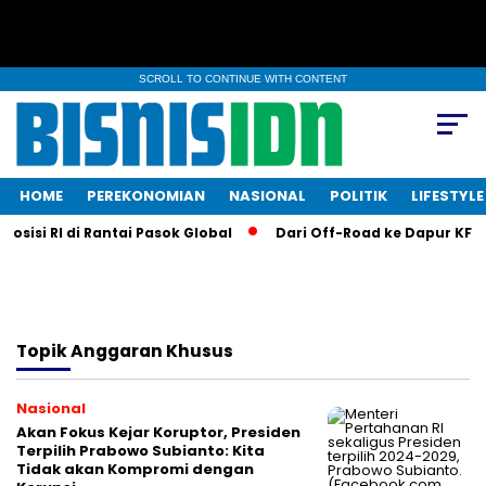
SCROLL TO CONTINUE WITH CONTENT
HOME
PEREKONOMIAN
NASIONAL
POLITIK
LIFESTYLE
sisi RI di Rantai Pasok Global
Dari Off-Road ke Dapur KFC: L
Topik
Anggaran Khusus
Nasional
Akan Fokus Kejar Koruptor, Presiden
Terpilih Prabowo Subianto: Kita
Tidak akan Kompromi dengan