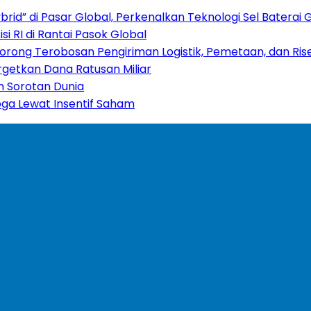
rid” di Pasar Global, Perkenalkan Teknologi Sel Baterai 
i RI di Rantai Pasok Global
 Dorong Terobosan Pengiriman Logistik, Pemetaan, dan Rise
rgetkan Dana Ratusan Miliar
am Sorotan Dunia
oga Lewat Insentif Saham