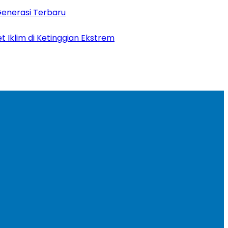
Generasi Terbaru
t Iklim di Ketinggian Ekstrem