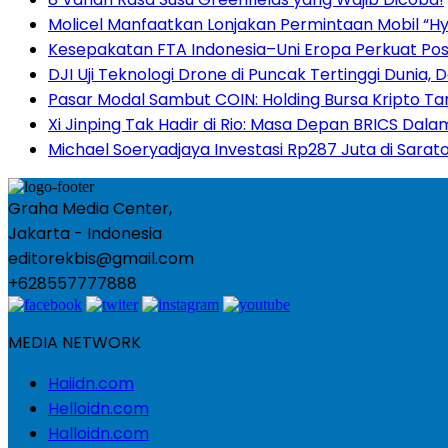
Molicel Manfaatkan Lonjakan Permintaan Mobil “Hyb
Kesepakatan FTA Indonesia–Uni Eropa Perkuat Posis
DJI Uji Teknologi Drone di Puncak Tertinggi Dunia,
Pasar Modal Sambut COIN: Holding Bursa Kripto Ta
Xi Jinping Tak Hadir di Rio: Masa Depan BRICS Dal
Michael Soeryadjaya Investasi Rp287 Juta di Sarat
Graha Media Center,
Jakarta - Indonesia
editorekbis@gmail.com
+628557777888
MEDIA NETWORK
Haiidn.com
Helloidn.com
Halloidn.com