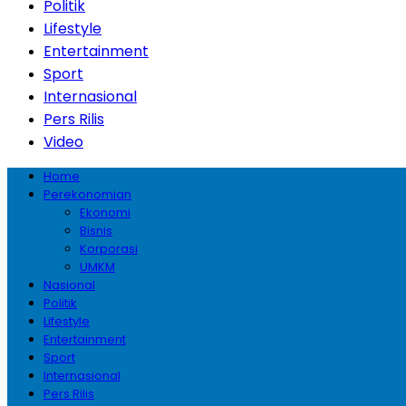
Politik
Lifestyle
Entertainment
Sport
Internasional
Pers Rilis
Video
Home
Perekonomian
Ekonomi
Bisnis
Korporasi
UMKM
Nasional
Politik
Lifestyle
Entertainment
Sport
Internasional
Pers Rilis