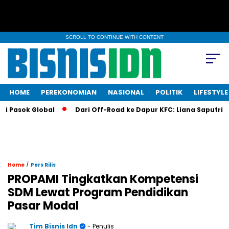
SCROLL TO CONTINUE WITH CONTENT
HOME
PEREKONOMIAN
NASIONAL
POLITIK
LIFESTYLE
sok Global
Dari Off-Road ke Dapur KFC: Liana Saputri Buat S
/
Home
Pers Rilis
PROPAMI Tingkatkan Kompetensi
SDM Lewat Program Pendidikan
Pasar Modal
Tim Bisnis Idn
- Penulis