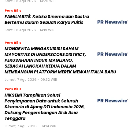
Sabtu, 8 Agu 2026 - 14:26 WIB
Pers Rilis
FAMILIARITÉ: Ketika Sinema dan Sastra
Bertemu dalam Sebuah Karya Puitis
Sabtu, 8 Agu 2026 - 14:19 WIB
Pers Rilis
MONDEVITA MENGAKUISISI SAHAM
MAYORITAS DI UNDERSCORE DISTRICT,
PERUSAHAAN INDUK MAGLIANO,
SEBAGAI LANGKAH KEDUA DALAM
MEMBANGUN PLATFORM MEREK MEWAH ITALIA BARU
Jumat, 7 Agu 2026 - 09:32 WIB
Pers Rilis
HIKSEMI Tampilkan Solusi
Penyimpanan Data untuk Seluruh
Skenario di Ajang DTI Indonesia 2026,
Dukung Pengembangan AI di Asia
Tenggara
Jumat, 7 Agu 2026 - 04:14 WIB