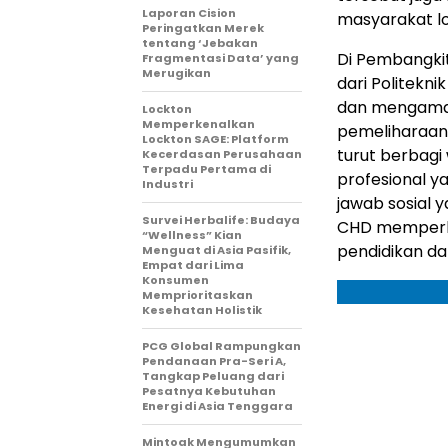
Laporan Cision
masyarakat l
Peringatkan Merek
tentang ‘Jebakan
Di Pembangkit
Fragmentasi Data’ yang
Merugikan
dari Politekni
dan mengamati
Lockton
Memperkenalkan
pemeliharaan u
Lockton SAGE: Platform
turut berbagi
Kecerdasan Perusahaan
Terpadu Pertama di
profesional y
Industri
jawab sosial y
Survei Herbalife: Budaya
CHD memperkua
“Wellness” Kian
pendidikan da
Menguat di Asia Pasifik,
Empat dari Lima
Konsumen
Memprioritaskan
Kesehatan Holistik
PCG Global Rampungkan
Pendanaan Pra-Seri A,
Tangkap Peluang dari
Pesatnya Kebutuhan
Energi di Asia Tenggara
Mintoak Mengumumkan