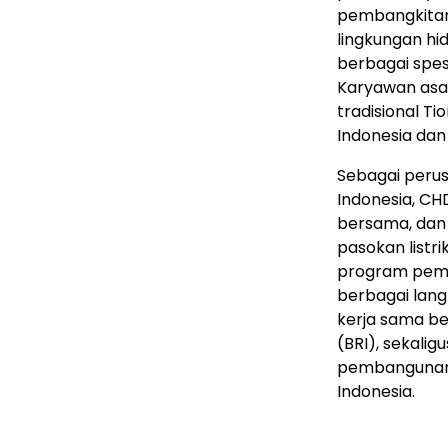
pembangkitan 
lingkungan hi
berbagai spes
Karyawan asal
tradisional 
Indonesia dan
Sebagai perus
Indonesia, CHD
bersama, dan 
pasokan listr
program pemb
berbagai lan
kerja sama ber
(BRI), sekali
pembangunan 
Indonesia.