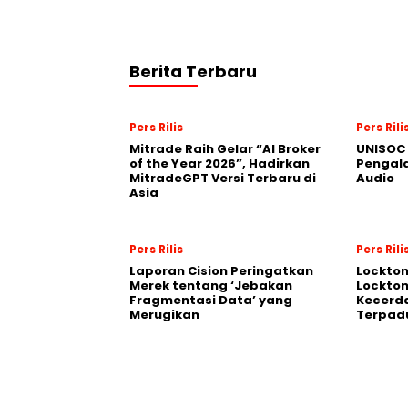
Berita Terbaru
Pers Rilis
Pers Rili
Mitrade Raih Gelar “AI Broker
UNISOC 
of the Year 2026”, Hadirkan
Pengal
MitradeGPT Versi Terbaru di
Audio
Asia
Pers Rilis
Pers Rili
Laporan Cision Peringatkan
Lockto
Merek tentang ‘Jebakan
Lockton
Fragmentasi Data’ yang
Kecerd
Merugikan
Terpadu