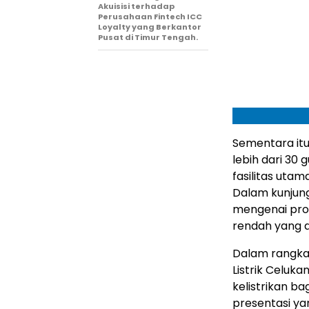
Akuisisi terhadap
Perusahaan Fintech ICC
Loyalty yang Berkantor
Pusat di Timur Tengah.
Sementara itu
lebih dari 30
fasilitas utam
Dalam kunjun
mengenai pros
rendah yang d
Dalam rangka 
Listrik Celuk
kelistrikan bag
presentasi ya