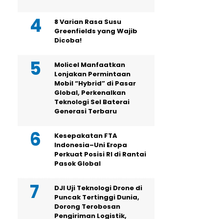
8 Varian Rasa Susu
Greenfields yang Wajib
Dicoba!
Molicel Manfaatkan
Lonjakan Permintaan
Mobil “Hybrid” di Pasar
Global, Perkenalkan
Teknologi Sel Baterai
Generasi Terbaru
Kesepakatan FTA
Indonesia–Uni Eropa
Perkuat Posisi RI di Rantai
Pasok Global
DJI Uji Teknologi Drone di
Puncak Tertinggi Dunia,
Dorong Terobosan
Pengiriman Logistik,