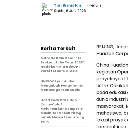
Tim Bisnis Idn
- Penulis
Sabtu, 6 Juni 2026
BEIJING, June 
Berita Terkait
Huadian Corpo
Mitrade Raih Gelar “AI
Broker of the Year 2026”,
China Huadian
Hadirkan MitradeGPT
Versi Terbaru di Asia
kegiatan Ope
proyeknya di 
UNISOC Lyric Audio:
Listrik Celuka
Mengubah Pengalaman
Mendengarkan Audio
pada edukasi 
dunia industri
Hard Rock Cafe dan
Coca-Cola®
masyarakat. M
Meluncurkan Kompetisi
mahasiswa, b
Musik Hard Rock Rising
untuk Musisi Pendatang
lokasi proyek
Baru
tersebut jug