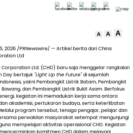
A
A
A
6, 2026 /PRNewswire/ — Artikel berita dari China
ration Ltd
 Corporation Ltd. (CHD) baru saja menggelar rangkaian
n Day bertajuk
"Light Up the Future"
di sejumlah
Indonesia, yakni Pembangkit Listrik Batam, Pembangkit
n Bawang, dan Pembangkit Listrik Bukit Asam. Berfokus
energi, kegiatan ini memadukan kerja sama antara
 dan akademisi, pertukaran budaya, serta keterlibatan
elalui program tersebut, tenaga pengajar, pelajar dan
ersama perwakilan masyarakat setempat mengunjungi
 guna mempelajari aktivitas operasional CHD. Kegiatan
a mencerminkan komitmen CHD dalam melayani