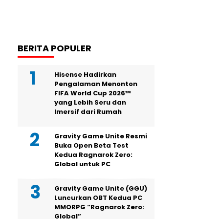
BERITA POPULER
Hisense Hadirkan
Pengalaman Menonton
FIFA World Cup 2026™
yang Lebih Seru dan
Imersif dari Rumah
Gravity Game Unite Resmi
Buka Open Beta Test
Kedua Ragnarok Zero:
Global untuk PC
Gravity Game Unite (GGU)
Luncurkan OBT Kedua PC
MMORPG “Ragnarok Zero:
Global”