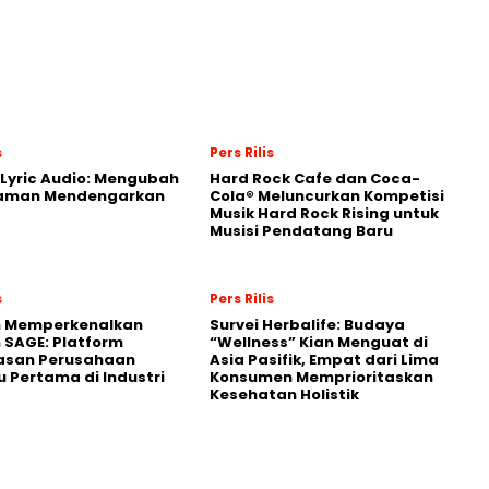
s
Pers Rilis
Lyric Audio: Mengubah
Hard Rock Cafe dan Coca-
aman Mendengarkan
Cola® Meluncurkan Kompetisi
Musik Hard Rock Rising untuk
Musisi Pendatang Baru
s
Pers Rilis
n Memperkenalkan
Survei Herbalife: Budaya
 SAGE: Platform
“Wellness” Kian Menguat di
asan Perusahaan
Asia Pasifik, Empat dari Lima
 Pertama di Industri
Konsumen Memprioritaskan
Kesehatan Holistik