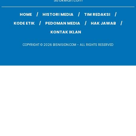
Strokeidn.com
HOME
HISTORI MEDIA
TIM REDAKSI
KODE ETIK
PEDOMAN MEDIA
HAK JAWAB
KONTAK IKLAN
COPYRIGHT © 2026 BISNISIDN.COM - ALL RIGHTS RESERVED