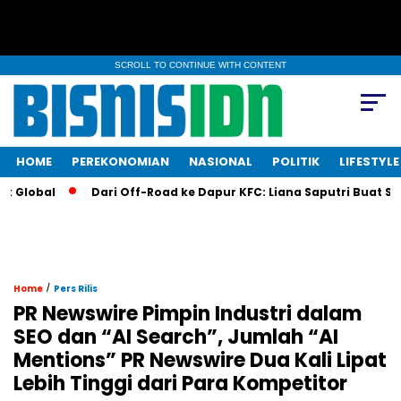
SCROLL TO CONTINUE WITH CONTENT
HOME
PEREKONOMIAN
NASIONAL
POLITIK
LIFESTYLE
obal
Dari Off-Road ke Dapur KFC: Liana Saputri Buat Sejarah
/
Home
Pers Rilis
PR Newswire Pimpin Industri dalam
SEO dan “AI Search”, Jumlah “AI
Mentions” PR Newswire Dua Kali Lipat
Lebih Tinggi dari Para Kompetitor