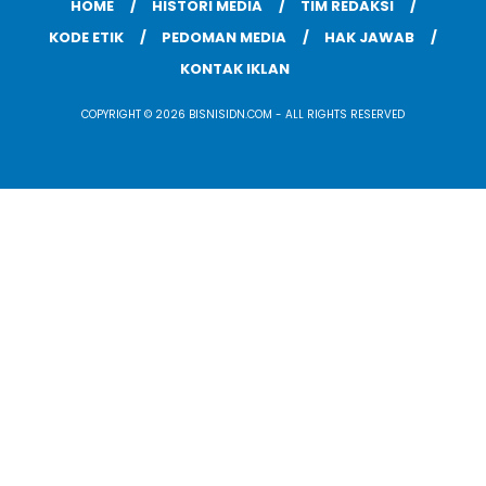
HOME
HISTORI MEDIA
TIM REDAKSI
KODE ETIK
PEDOMAN MEDIA
HAK JAWAB
KONTAK IKLAN
COPYRIGHT © 2026 BISNISIDN.COM - ALL RIGHTS RESERVED