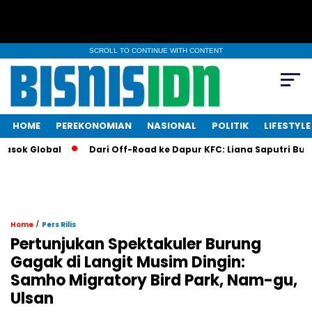
SCROLL TO CONTINUE WITH CONTENT
HOME
PEREKONOMIAN
NASIONAL
POLITIK
LIFESTYLE
 Global
Dari Off-Road ke Dapur KFC: Liana Saputri Buat Seja
/
Home
Pers Rilis
Pertunjukan Spektakuler Burung
Gagak di Langit Musim Dingin:
Samho Migratory Bird Park, Nam-gu,
Ulsan