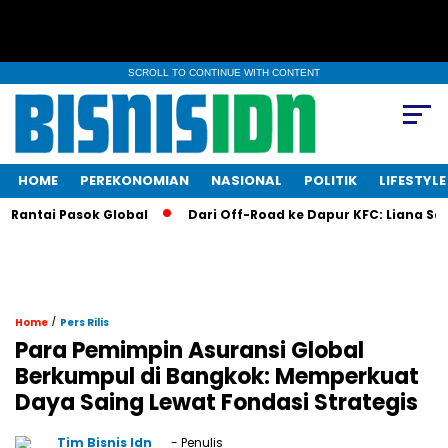
SCROLL TO CONTINUE WITH CONTENT
HOME
PEREKONOMIAN
NASIONAL
POLITIK
LIFESTYLE
ntai Pasok Global
Dari Off-Road ke Dapur KFC: Liana Saputri
/
Home
Pers Rilis
Para Pemimpin Asuransi Global
Berkumpul di Bangkok: Memperkuat
Daya Saing Lewat Fondasi Strategis
Tim Bisnis Idn
- Penulis