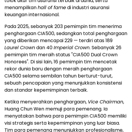
tolok ukur tim asuransi terbaik di dunia, serta
menampilkan
hall of fame
di industri asuransi
keuangan internasional.
Pada 2025, sebanyak 203 pemimpin tim menerima
penghargaan CIA500, sedangkan total penghargaan
yang diberikan mencapai 229 — terdiri atas 189
Laurel Crown
dan 40
Imperial Crown
. Sebanyak 26
pemimpin tim meraih status "CIA500 Dual Crown
Honorees". Di sisi lain, 16 pemimpin tim mencetak
rekor dunia baru dengan meraih penghargaan
CIA500 selama sembilan tahun berturut-turut,
sebuah pencapaian yang menunjukkan konsistensi
dan standar kepemimpinan terbaik.
Ketika menyerahkan penghargaan,
Vice Chairman
,
Huang Chun Wen
memuji para pemenang. Ia
menyatakan bahwa para pemimpin CIA500 memiliki
visi strategis serta kepemimpinan yang luar biasa.
Tim para pemenang menunjukkan profesionalisme,