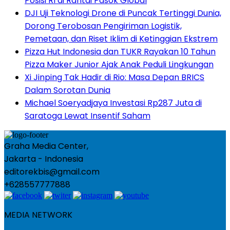
Posisi RI di Rantai Pasok Global
DJI Uji Teknologi Drone di Puncak Tertinggi Dunia,
Dorong Terobosan Pengiriman Logistik,
Pemetaan, dan Riset Iklim di Ketinggian Ekstrem
Pizza Hut Indonesia dan TUKR Rayakan 10 Tahun
Pizza Maker Junior Ajak Anak Peduli Lingkungan
Xi Jinping Tak Hadir di Rio: Masa Depan BRICS
Dalam Sorotan Dunia
Michael Soeryadjaya Investasi Rp287 Juta di
Saratoga Lewat Insentif Saham
Graha Media Center,
Jakarta - Indonesia
editorekbis@gmail.com
+628557777888
MEDIA NETWORK