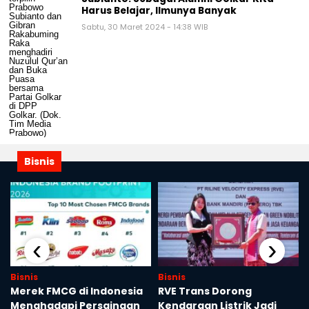
Harus Belajar, Ilmunya Banyak
Sabtu, 30 Maret 2024 - 14:38 WIB
Bisnis
‹
›
Bisnis
Bisnis
u
Merek FMCG di Indonesia
RVE Trans Dorong
Menghadapi Persaingan
Kendaraan Listrik Jadi