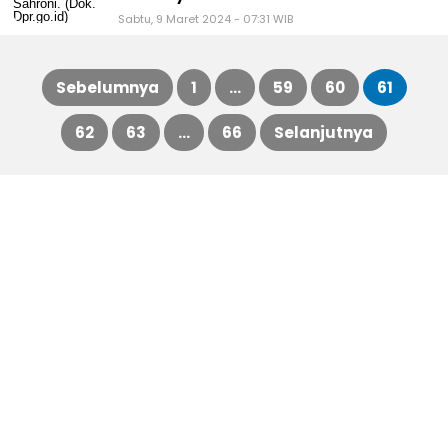
Sabtu, 9 Maret 2024 - 07:31 WIB
Sebelumnya
1
…
59
60
61
Paginasi
62
63
…
66
Selanjutnya
pos