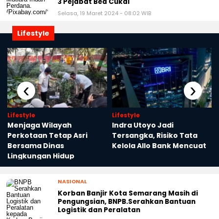
3 Pejabat Bea Cukai
Selasa, 19 Maret 2024 - 08:02 WIB
Lifestyle
‹
›
Lifestyle
Lifestyle
Menjaga Wilayah
Indra Utoyo Jadi
Perkotaan Tetap Asri
Tersangka, Risiko Tata
Bersama Dinas
Kelola Allo Bank Mencuat
Lingkungan Hidup
NASIONAL
Korban Banjir Kota Semarang Masih di
Pengungsian, BNPB.Serahkan Bantuan
Logistik dan Peralatan