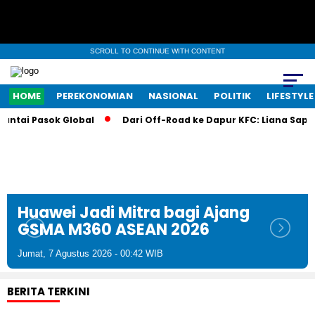
SCROLL TO CONTINUE WITH CONTENT
HOME
PEREKONOMIAN
NASIONAL
POLITIK
LIFESTYLE
Pasok Global
Dari Off-Road ke Dapur KFC: Liana Saputri Buat 
Huawei Jadi Mitra bagi Ajang
GSMA M360 ASEAN 2026
Jumat, 7 Agustus 2026 - 00:42 WIB
BERITA TERKINI