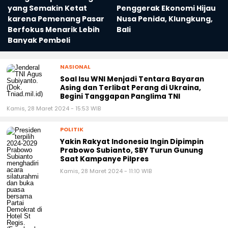
h
yang Semakin Ketat
Penggerak Ekonomi Hijau
karena Pemenang Pasar
Nusa Penida, Klungkung,
Berfokus Menarik Lebih
Bali
Banyak Pembeli
NASIONAL
Soal Isu WNI Menjadi Tentara Bayaran
Asing dan Terlibat Perang di Ukraina,
Begini Tanggapan Panglima TNI
Kamis, 28 Maret 2024 - 15:53 WIB
POLITIK
Yakin Rakyat Indonesia Ingin Dipimpin
Prabowo Subianto, SBY Turun Gunung
Saat Kampanye Pilpres
Kamis, 28 Maret 2024 - 11:10 WIB