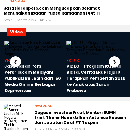
NASIONAL
Jasasiaranpers.com Mengucapkan Selamat
Menunaikan Ibadah Puasa Ramadhan 1445 H
Senin, 11 Maret 2024 - 14:52 WIB
Video
‹
›
Video
Politik
Jasa Siaran Pers
VIDEO – Program Itu Luar
Persriliscom Melayani
Biasa, Cerita Eks Prajurit
Publikasi ke Lebih dari 150
Terapkan Pemberian Susu
Media Online Berbagai
ke Anak atas Saran
a
Segmentasi
Prabowo
NASIONAL
Dugaan Investasi Fiktif, Menteri BUMN
Erick Thohir Nonaktifkan Antonius Kosasih
dari Jabatan Dirut PT Taspen
Sabtu, 9 Maret 2024 - 13:55 WIB