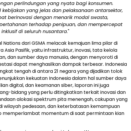
ngan perlindungan yang nyata bagi konsumen.
l kebijakan yang jelas dan pelaksanaan antar
sektor,
at berinovasi dengan menarik modal swasta,
pertahanan terhadap penipuan, dan mempercepat
nklusif di seluruh nusantara
."
al Nations dari GSMA melacak kemajuan lima pilar di
Asia Pasifik, yaitu infrastruktur, inovasi, tata kelola
an, dan sumber daya manusia, dengan menyoroti di
vestasi dapat menghasilkan dampak terbesar.
Indonesia
ngkat tengah di antara 21 negara yang dijadikan tolok
menunjukkan kekuatan
Indonesia
dalam hal sumber daya
ian digital, dan keamanan siber, laporan ini juga
ang-bidang yang perlu ditingkatkan terkait inovasi dan
nundaan alokasi spektrum pita menengah, cakupan yang
 di wilayah pedesaan, dan keterbatasan kemampuan
siko memperlambat momentum di saat permintaan kian