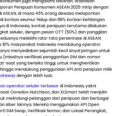
konsumen juga mengalami tekanan. Wawasan
 Laporan Penipuan Konsumen ASEAN 2025 mirip dengan
 di ASEAN, di mana 45% orang dewasa melaporkan
di korban seumur hidup dan 68% korban kehilangan
ya di
Indonesia
, kontak penipuan terutama dilakukan
gkat seluler, dengan pesan OTT (50%) dan panggilan
keduanya melebihi rata-rata persentase di ASEAN.
a: 81% masyarakat
Indonesia
mendukung operator
hanya menyediakan sejumlah kecil sinyal jaringan untuk
tu (misalnya verifikasi penggantian SIM dan nomor
aat-saat yang berisiko tinggi, untuk menghentikan
hingga mendukung penggunaan API anti penipuan milik
ateway
dengan lebih luas.
an operator seluler terbesar
di
Indonesia
, yakni
dosat Ooredoo Hutchison, dan XLSmart telah menjalin
uk melindungi pelanggan dari penipuan dan berbagai
an siber lainnya. Mereka menggunakan API Open
ti SIM Swap, Verifikasi Nomor, dan Lokasi Perangkat,