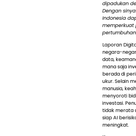
dipadukan de
Dengan sinya
Indonesia
dap
memperkuat 
pertumbuhan i
Laporan Digit
negara-negara 
data, keaman
mana saja in
berada di peri
ukur. Selain 
manusia, keahl
menyoroti bid
investasi. Pe
tidak merata
siap AI beri
meningkat.