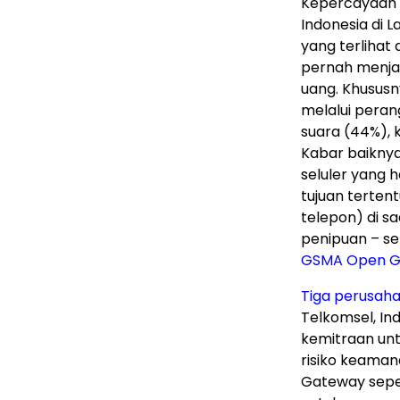
Kepercayaan 
Indonesia di
yang terlihat
pernah menja
uang. Khususn
melalui peran
suara (44%), 
Kabar baikny
seluler yang 
tujuan terten
telepon) di s
penipuan – se
GSMA Open G
Tiga perusaha
Telkomsel, In
kemitraan unt
risiko keaman
Gateway seper