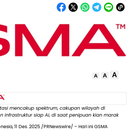
A
A
A
estasi mencakup spektrum, cakupan wilayah di
 infrastruktur siap AI
, di saat penipuan kian marak
onesia
,
11 Des. 2025
/PRNewswire/ – Hari ini GSMA