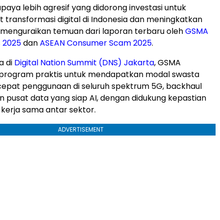
aya lebih agresif yang didorong investasi untuk
ransformasi digital di
Indonesia
dan meningkatkan
 menguraikan temuan dari laporan terbaru oleh
GSMA
s 2025
dan
ASEAN Consumer Scam 2025
.
a di
Digital Nation Summit (DNS)
Jakarta
, GSMA
program praktis untuk mendapatkan modal swasta
pat penggunaan di seluruh spektrum 5G, backhaul
an pusat data yang siap AI, dengan didukung kepastian
 kerja sama antar sektor.
ADVERTISEMENT