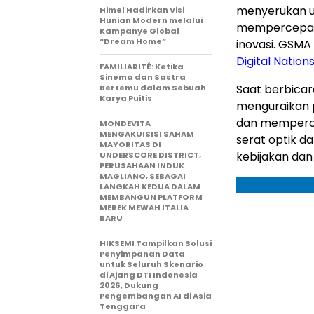
menyerukan up
Himel Hadirkan Visi
Hunian Modern melalui
mempercepat t
Kampanye Global
“Dream Home”
inovasi. GSMA
Digital Nation
FAMILIARITÉ: Ketika
Sinema dan Sastra
Saat berbicar
Bertemu dalam Sebuah
Karya Puitis
menguraikan 
dan memperce
MONDEVITA
MENGAKUISISI SAHAM
serat optik d
MAYORITAS DI
kebijakan dan
UNDERSCORE DISTRICT,
PERUSAHAAN INDUK
MAGLIANO, SEBAGAI
LANGKAH KEDUA DALAM
MEMBANGUN PLATFORM
MEREK MEWAH ITALIA
BARU
HIKSEMI Tampilkan Solusi
Penyimpanan Data
untuk Seluruh Skenario
di Ajang DTI Indonesia
2026, Dukung
Pengembangan AI di Asia
Tenggara