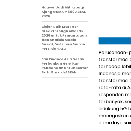
Huawei Jadi Mitra bagi
Ajang GSMA M360 ASEAN
2026
Cision Raih MarTech
Breakthrough Awards
2026 untuk Pemantauan
dan Analisis Media
Sosial, Distribusi Siaran
Pers, dan AEO
Perusahaan-p
transformasi d
Fair Finance Asia Desak
Perbankan Hentikan
terhadap lebi
Pendanaan untuk Sektor
Batu Bara di ASEAN
Indonesia
memp
transformasi 
rata-rata di A
responden 
terbanyak, s
didukung 5G b
menegaskan 
demi daya sa