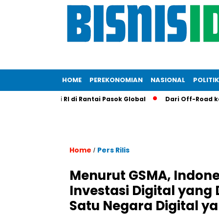
HOME
PEREKONOMIAN
NASIONAL
POLITIK
kuat Posisi RI di Rantai Pasok Global
Dari Off-Road ke Dapu
Home
Pers Rilis
/
Menurut GSMA, Indon
Investasi Digital yang
Satu Negara Digital ya