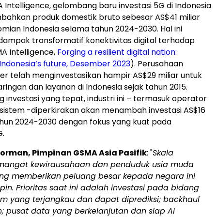
Intelligence, gelombang baru investasi 5G di
Indonesia
ahkan produk domestik bruto sebesar AS$41 miliar
nomian
Indonesia
selama tahun 2024-2030. Hal ini
mpak transformatif konektivitas digital terhadap
 Intelligence,
Forging a resilient digital nation:
Indonesia’s
future, Desember 2023
). Perusahaan
ler telah menginvestasikan hampir AS$29 miliar untuk
jaringan dan layanan di
Indonesia
sejak tahun 2015.
investasi yang tepat, industri ini – termasuk operator
sistem -diperkirakan akan menambah investasi AS$16
ahun 2024-2030 dengan fokus yang kuat pada
G.
Gorman
, Pimpinan GSMA Asia Pasifik
: "
Skala
emangat kewirausahaan dan penduduk usia muda
ng memberikan peluang besar kepada negara ini
n. Prioritas saat ini adalah investasi pada bidang
um yang terjangkau dan dapat diprediksi; backhaul
; pusat data yang berkelanjutan dan siap
AI