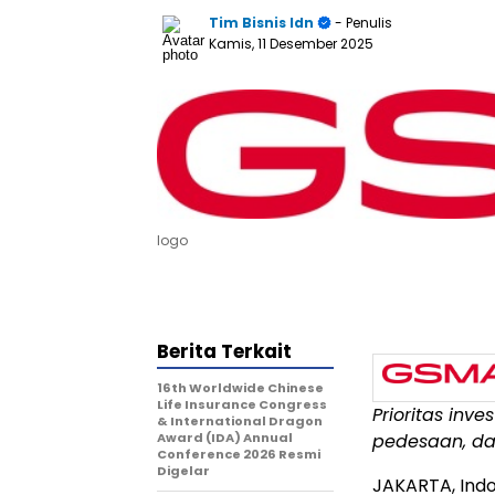
Tim Bisnis Idn
- Penulis
Kamis, 11 Desember 2025
logo
Berita Terkait
16th Worldwide Chinese
Life Insurance Congress
Prioritas inv
& International Dragon
Award (IDA) Annual
pedesaan, dan
Conference 2026 Resmi
Digelar
JAKARTA, Ind