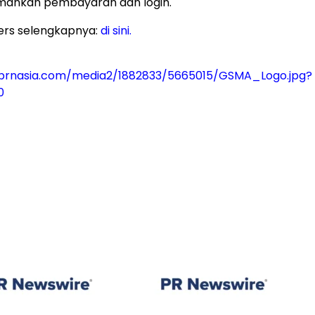
ankan pembayaran dan login.
ers selengkapnya:
di sini.
prnasia.com/media2/1882833/5665015/GSMA_Logo.jpg?
0