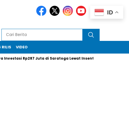
ID
 RILIS
VIDEO
stasi Rp287 Juta di Saratoga Lewat Insentif Saham
Xi Jinpi