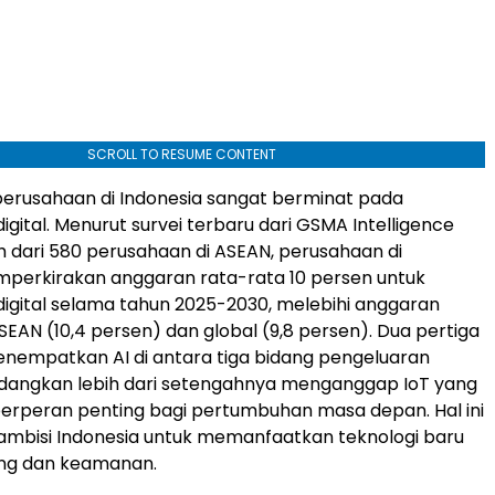
SCROLL TO RESUME CONTENT
erusahaan di
Indonesia
sangat berminat pada
igital. Menurut survei terbaru dari GSMA Intelligence
h dari 580 perusahaan di ASEAN, perusahaan di
erkirakan anggaran rata-rata 10 persen untuk
digital selama tahun 2025-2030, melebihi anggaran
SEAN (10,4 persen) dan global (9,8 persen). Dua pertiga
menempatkan
AI di
antara tiga bidang pengeluaran
edangkan lebih dari setengahnya menganggap IoT yang
erperan penting bagi pertumbuhan masa depan. Hal ini
ambisi
Indonesia
untuk memanfaatkan teknologi baru
ing dan keamanan.