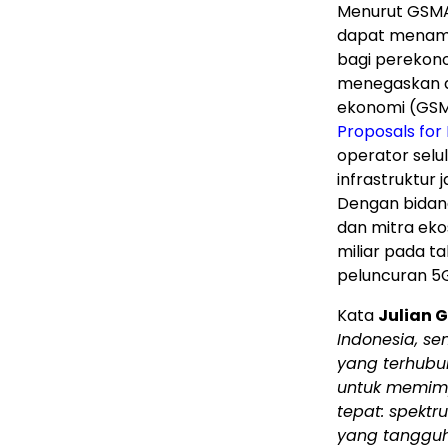
Menurut GSMA 
dapat menamb
bagi pereko
menegaskan da
ekonomi (GSMA
Proposals for
operator selu
infrastruktur 
Dengan bidang 
dan mitra eko
miliar pada t
peluncuran 5
Kata
Julian 
Indonesia, s
yang terhubu
untuk memimpi
tepat: spektr
yang tangguh