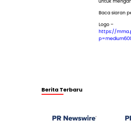
untuk mengam
Baca siaran p
Logo –
https://mma.
p=medium60
Berita Terbaru