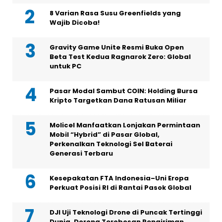
8 Varian Rasa Susu Greenfields yang
Wajib Dicoba!
Gravity Game Unite Resmi Buka Open
Beta Test Kedua Ragnarok Zero: Global
untuk PC
Pasar Modal Sambut COIN: Holding Bursa
Kripto Targetkan Dana Ratusan Miliar
Molicel Manfaatkan Lonjakan Permintaan
Mobil “Hybrid” di Pasar Global,
Perkenalkan Teknologi Sel Baterai
Generasi Terbaru
Kesepakatan FTA Indonesia–Uni Eropa
Perkuat Posisi RI di Rantai Pasok Global
DJI Uji Teknologi Drone di Puncak Tertinggi
Dunia, Dorong Terobosan Pengiriman