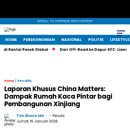
SCROLL TO CONTINUE WITH CONTENT
HOME
PEREKONOMIAN
NASIONAL
POLITIK
LIFESTYLE
i Rantai Pasok Global
Dari Off-Road ke Dapur KFC: Liana Sap
/
Home
Pers Rilis
Laporan Khusus China Matters:
Dampak Rumah Kaca Pintar bagi
Pembangunan Xinjiang
Tim Bisnis Idn
- Penulis
Jumat, 16 Januari 2026