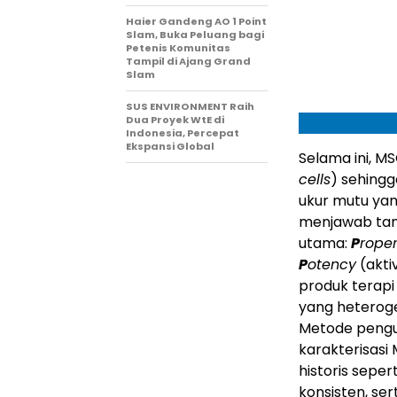
Haier Gandeng AO 1 Point
Slam, Buka Peluang bagi
Petenis Komunitas
Tampil di Ajang Grand
Slam
SUS ENVIRONMENT Raih
Dua Proyek WtE di
Indonesia, Percepat
Ekspansi Global
Selama ini, MS
cells
) sehingg
ukur mutu yang
menjawab tan
utama:
P
roper
P
otency
(akti
produk terapi 
yang heteroge
Metode penguj
karakterisasi 
historis sepe
konsisten, se