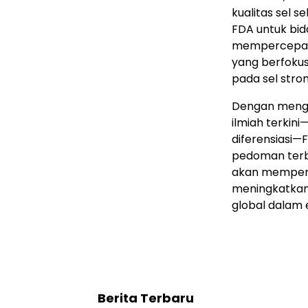
kualitas sel 
FDA untuk bid
mempercepat 
yang berfoku
pada sel stro
Dengan menge
ilmiah terkini
diferensiasi—
pedoman terba
akan memper
meningkatkan 
global dalam 
Berita Terbaru