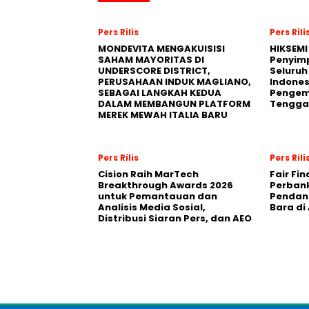
Pers Rilis
Pers Rili
MONDEVITA MENGAKUISISI
HIKSEMI
SAHAM MAYORITAS DI
Penyim
UNDERSCORE DISTRICT,
Seluruh
PERUSAHAAN INDUK MAGLIANO,
Indones
SEBAGAI LANGKAH KEDUA
Pengemb
DALAM MEMBANGUN PLATFORM
Tengga
MEREK MEWAH ITALIA BARU
Pers Rilis
Pers Rili
Cision Raih MarTech
Fair Fi
Breakthrough Awards 2026
Perban
untuk Pemantauan dan
Pendana
Analisis Media Sosial,
Bara di
Distribusi Siaran Pers, dan AEO