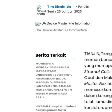
Tim Bisnis Idn
- Penulis
Senin, 26 Januari 2026
FDA Device Master File Information
TIANJIN, Tion
Berita Terkait
momen berseja
MONDEVITA
yang memapar
MENGAKUISISI SAHAM
Stromal Cells
MAYORITAS DI
UNDERSCORE DISTRICT,
Obat dan Mak
PERUSAHAAN INDUK
MAGLIANO, SEBAGAI
Master File
ini
LANGKAH KEDUA DALAM
memasukkan "T
MEMBANGUN PLATFORM
MEREK MEWAH ITALIA
dalam kerangk
BARU
telah lama d
HIKSEMI Tampilkan Solusi
konsisten, ama
Penyimpanan Data