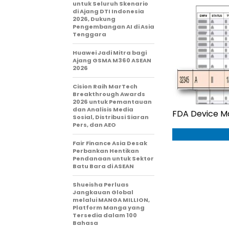
untuk Seluruh Skenario
di Ajang DTI Indonesia
2026, Dukung
Pengembangan AI di Asia
Tenggara
Huawei Jadi Mitra bagi
Ajang GSMA M360 ASEAN
2026
Cision Raih MarTech
Breakthrough Awards
2026 untuk Pemantauan
dan Analisis Media
FDA Device Ma
Sosial, Distribusi Siaran
Pers, dan AEO
Fair Finance Asia Desak
Perbankan Hentikan
Pendanaan untuk Sektor
Batu Bara di ASEAN
Shueisha Perluas
Jangkauan Global
melalui MANGA MILLION,
Platform Manga yang
Tersedia dalam 100
Bahasa