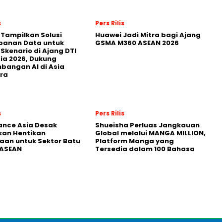
s
Pers Rilis
 Tampilkan Solusi
Huawei Jadi Mitra bagi Ajang
panan Data untuk
GSMA M360 ASEAN 2026
 Skenario di Ajang DTI
ia 2026, Dukung
angan AI di Asia
ra
s
Pers Rilis
nance Asia Desak
Shueisha Perluas Jangkauan
kan Hentikan
Global melalui MANGA MILLION,
an untuk Sektor Batu
Platform Manga yang
 ASEAN
Tersedia dalam 100 Bahasa