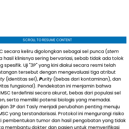
SCROLL TO RESUME CONTENT
C secara keliru digolongkan sebagai sel punca (
stem
a hasil klinisnya sering bervariasi, sebab tidak ada tolok
 spesifik. Uji "3P" yang kini diakui secara resmi telah
tangan tersebut dengan mengevaluasi tiga atribut
ty
(identitas sel),
P
urity
(bebas dari kontaminan), dan
vitas fungsional). Pendekatan ini menjamin bahwa
MSC terdefinisi secara akurat, bebas dari populasi sel
n, serta memiliki potensi biologis yang memadai.
ian 3P dari Tasly menjadi perubahan penting menuju
MSC yang terstandarisasi. Protokol ini mengurangi risiko
rti pembentukan tumor dan hasil pengobatan yang tidak
rta membantu dokter dan pasien untuk memverifikasi