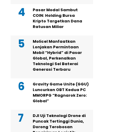
Pasar Modal Sambut
COIN: Holding Bursa
Kripto Targetkan Dana
Ratusan Miliar
Molicel Manfaatkan
Lonjakan Permintaan
Mobil “Hybrid” di Pasar
Global, Perkenalkan
Teknologi Sel Baterai
Generasi Terbaru
Gravity Game Unite (GGU)
Luncurkan OBT Kedua PC
MMORPG “Ragnarok Zero:
Global”
DJI Uji Teknologi Drone di
Puncak Tertinggi Dunia,
Dorong Terobosan