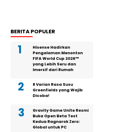
BERITA POPULER
Hisense Hadirkan
Pengalaman Menonton
FIFA World Cup 2026™
yang Lebih Seru dan
Imersif dari Rumah
8 Varian Rasa Susu
Greenfields yang Wajib
Dicoba!
Gravity Game Unite Resmi
Buka Open Beta Test
Kedua Ragnarok Zero:
Global untuk PC