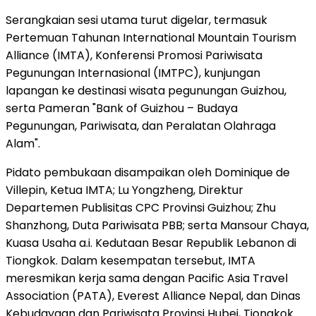
Serangkaian sesi utama turut digelar, termasuk
Pertemuan Tahunan International Mountain Tourism
Alliance (IMTA), Konferensi Promosi Pariwisata
Pegunungan Internasional (IMTPC), kunjungan
lapangan ke destinasi wisata pegunungan Guizhou,
serta Pameran "Bank of
Guizhou
– Budaya
Pegunungan, Pariwisata, dan Peralatan Olahraga
Alam".
Pidato pembukaan disampaikan oleh
Dominique de
Villepin
, Ketua IMTA; Lu Yongzheng, Direktur
Departemen Publisitas CPC Provinsi Guizhou; Zhu
Shanzhong, Duta Pariwisata PBB; serta
Mansour Chaya
,
Kuasa Usaha a.i. Kedutaan Besar Republik Lebanon di
Tiongkok. Dalam kesempatan tersebut, IMTA
meresmikan kerja sama dengan Pacific Asia Travel
Association (PATA), Everest Alliance Nepal, dan Dinas
Kebudayaan dan Pariwisata Provinsi Hubei, Tiongkok.