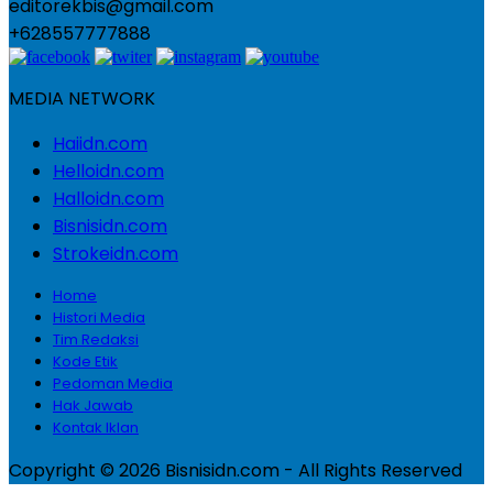
editorekbis@gmail.com
+628557777888
MEDIA NETWORK
Haiidn.com
Helloidn.com
Halloidn.com
Bisnisidn.com
Strokeidn.com
Home
Histori Media
Tim Redaksi
Kode Etik
Pedoman Media
Hak Jawab
Kontak Iklan
Copyright © 2026 Bisnisidn.com - All Rights Reserved