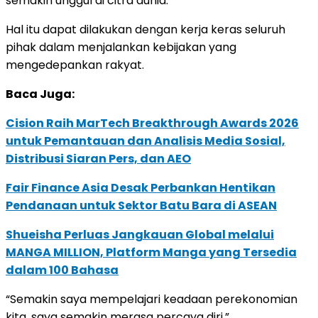
semakin unggul di citra dunia.
Hal itu dapat dilakukan dengan kerja keras seluruh
pihak dalam menjalankan kebijakan yang
mengedepankan rakyat.
Baca Juga:
Cision Raih MarTech Breakthrough Awards 2026
untuk Pemantauan dan Analisis Media Sosial,
Distribusi Siaran Pers, dan AEO
Fair Finance Asia Desak Perbankan Hentikan
Pendanaan untuk Sektor Batu Bara di ASEAN
Shueisha Perluas Jangkauan Global melalui
MANGA MILLION, Platform Manga yang Tersedia
dalam 100 Bahasa
“Semakin saya mempelajari keadaan perekonomian
kita, saya semakin merasa percaya diri.”