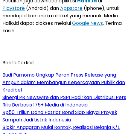
Pastikan juga download aplikasi
Hallo.id
di
Playstore
(Android) dan
Appstore
(iphone), untuk
mendapatkan aneka artikel yang menarik. Media
Hallo.id dapat diakses melalui
Google News
. Terima
kasih.
Berita Terkait
Budi Purnomo Ungkap Peran Press Release yang
Ampuh dalam Membangun Kepercayaan Publik dan
Kredibel
Sinergi PR Newswire dan PSPI Hadirkan Distribusi Pers
Rilis Berbasis 175+ Media di Indonesia
Rp50 Triliun Dana Patriot Bond Siap Biayai Proyek
Sampah Jadi Listrik Indonesia
Blokir Anggaran Mulai Rontok, Realisasi Belanja K/L