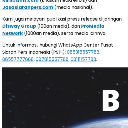
Rilisbisnis.com
(khusus media ekbis) dan
Jasasiaranpers.com
(media nasional).
Kami juga melayani publikasi press release di jaringan
Disway Group
(100an media), dan
ProMedia
Network
(1000an media), serta media lainnya.
Untuk informasi, hubungi WhatsApp Center Pusat
Siaran Pers Indonesia (PSPI):
085315557788
,
08557777888
,
087815557788
,
08111157788
.