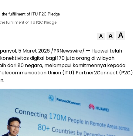
 fulfillment of ITU P2C Pledge
A
A
A
panyol, 5 Maret 2026 /PRNewswire/ — Huawei telah
nektivitas digital bagi 170 juta orang di wilayah
lebih dari 80 negara, melampaui komitmennya kepada
 Telecommunication Union (ITU) Partner2Connect (P2C)
on.