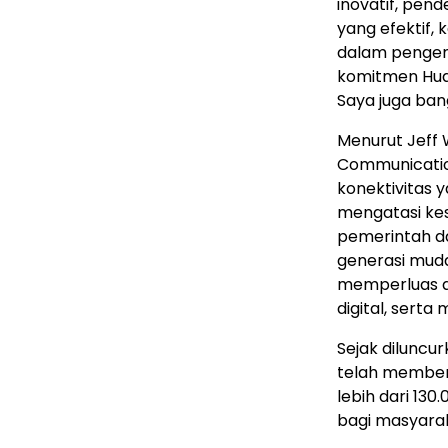
inovatif, pen
yang efektif, 
dalam pengem
komitmen Huaw
Saya juga bang
Menurut Jeff
Communications
konektivitas y
mengatasi kes
pemerintah da
generasi muda,
memperluas ak
digital, sert
Sejak diluncu
telah memberik
lebih dari 13
bagi masyarak