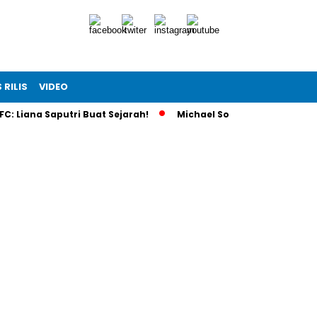
 RILIS
VIDEO
C: Liana Saputri Buat Sejarah!
Michael Soeryadjaya Investa