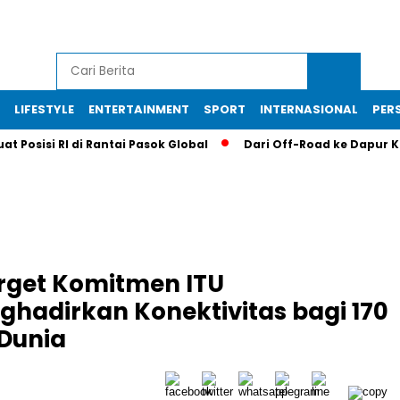
LIFESTYLE
ENTERTAINMENT
SPORT
INTERNASIONAL
PERS
t Posisi RI di Rantai Pasok Global
Dari Off-Road ke Dapur KF
rget Komitmen ITU
hadirkan Konektivitas bagi 170
 Dunia