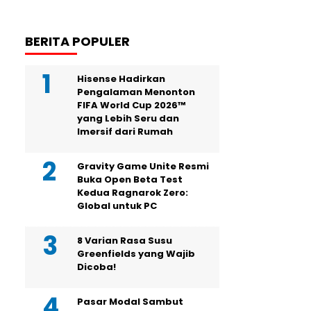
BERITA POPULER
Hisense Hadirkan
Pengalaman Menonton
FIFA World Cup 2026™
yang Lebih Seru dan
Imersif dari Rumah
Gravity Game Unite Resmi
Buka Open Beta Test
Kedua Ragnarok Zero:
Global untuk PC
8 Varian Rasa Susu
Greenfields yang Wajib
Dicoba!
Pasar Modal Sambut