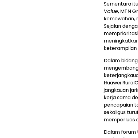
Sementara itu
Value
, MTN G
kemewahan, me
Sejalan deng
memprioritask
meningkatkan
keterampilan d
Dalam bidang 
mengembangkan
keterjangkauan
Huawei Rural
jangkauan jar
kerja sama de
pencapaian ta
sekaligus tu
memperluas ak
Dalam forum 