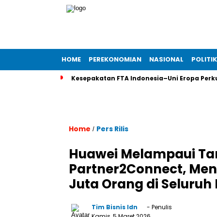
HOME
PEREKONOMIAN
NASIONAL
POLITIK
Kesepakatan FTA Indonesia–Uni Eropa Perkua
Home
Pers Rilis
/
Huawei Melampaui Ta
Partner2Connect, Meng
Juta Orang di Seluruh
Tim Bisnis Idn
- Penulis
Kamis, 5 Maret 2026