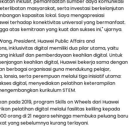
dekatan inklusif, pemanfaatan sumber daya komunikasi
keterlibatan masyarakat, serta investasi berkelanjutan
bangan kapasitas lokal. Saya mengapresiasi
ei terhadap konektivitas universal yang bermanfaat.
ga atas kemitraan yang kuat dan sukses ini," ujarnya.
 Wang,
President
, Huawei Public Affairs and
, inklusivitas digital memiliki dua pilar utama, yaitu
ang inklusif dan pemberdayaan keahlian digital. Untuk
enjangan keahlian digital, Huawei bekerja sama dengan
n berbagai organisasi guna mendukung pelajar,
 lansia, serta perempuan melalui tiga inisiatif utama:
ses digital, menyediakan pelatihan keterampilan
a mengembangkan kurikulum STEM.
rkan pada 2019, program Skills on Wheels dari Huawei
an pelatihan digital melalui fasilitas keliling kepada
0.000 orang di 21 negara sehingga membuka peluang baru
at yang sebelumnya kurang terlayani.