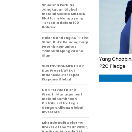
Shueisha Perluas
Jangkauan Global
melalui MANGA MILLION,
Platform Manga yang
Tersedia dalam 100
Bahasa
Haier Gandeng AO 1 Point
Slam, Buka Peluang bagi
Petenis Komunitas
Tampil di Ajang Grand
Slam
Yang Chaobin,
P2C Pledge
SUS ENVIRONMENT Raih
Dua Proyek WtE di
Indonesia, Percepat
Ekspansi Global
UOB Perkuat Bisnis
Wealth Management
melalui Kemitraan
Distribusi Strategis
dengan Allianz Global
Investors
Mitrade Raih Gelar “AI
Broker of the Year 2026”,
Hadirkan MitradeGPT