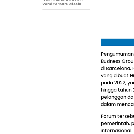
Versi Terbaru di Asia
Pengumuman i
Business Grou
di Barcelona.
yang dibuat H
pada 2022, ya
hingga tahun 
pelanggan dan
dalam mencapa
Forum tersebut
pemerintah, p
internasional