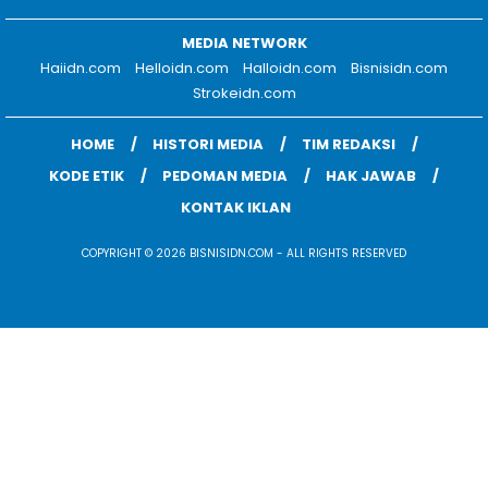
MEDIA NETWORK
Haiidn.com
Helloidn.com
Halloidn.com
Bisnisidn.com
Strokeidn.com
HOME
HISTORI MEDIA
TIM REDAKSI
KODE ETIK
PEDOMAN MEDIA
HAK JAWAB
KONTAK IKLAN
COPYRIGHT © 2026 BISNISIDN.COM - ALL RIGHTS RESERVED