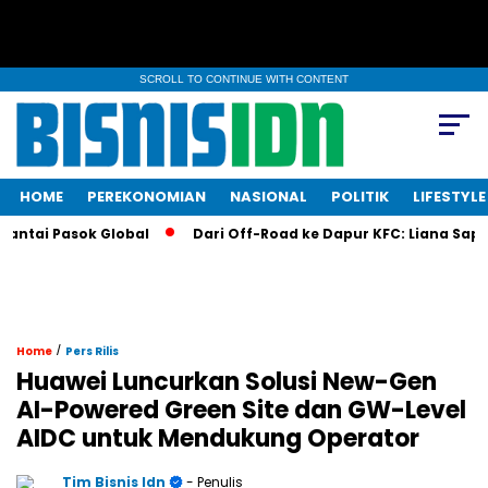
SCROLL TO CONTINUE WITH CONTENT
HOME
PEREKONOMIAN
NASIONAL
POLITIK
LIFESTYLE
ai Pasok Global
Dari Off-Road ke Dapur KFC: Liana Saputri B
/
Home
Pers Rilis
Huawei Luncurkan Solusi New-Gen
AI-Powered Green Site dan GW-Level
AIDC untuk Mendukung Operator
Tim Bisnis Idn
- Penulis