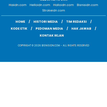
Haiidn.com
Helloidn.com
Halloidn.com
Bisnisidn.com
Strokeidn.com
HOME
HISTORI MEDIA
TIM REDAKSI
KODE ETIK
PEDOMAN MEDIA
HAK JAWAB
KONTAK IKLAN
COPYRIGHT © 2026 BISNISIDN.COM - ALL RIGHTS RESERVED