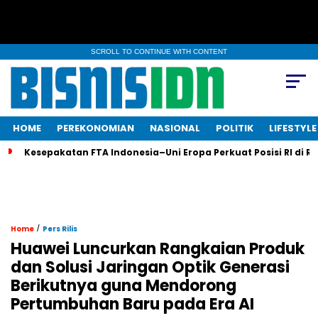
SCROLL TO CONTINUE WITH CONTENT
HOME
PEREKONOMIAN
NASIONAL
POLITIK
LIFESTYLE
Kesepakatan FTA Indonesia–Uni Eropa Perkuat Posisi RI di R
/
Home
Pers Rilis
Huawei Luncurkan Rangkaian Produk
dan Solusi Jaringan Optik Generasi
Berikutnya guna Mendorong
Pertumbuhan Baru pada Era AI