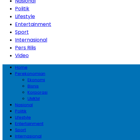
Nasional
Politik
Lifestyle
Entertainment
Sport
Internasional
Pers Rilis
Video
Home
Perekonomian
Ekonomi
Bisnis
Korporasi
UMKM
Nasional
Politik
Lifestyle
Entertainment
Sport
Internasional