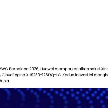
C Barcelona 2026, Huawei memperkenalkan solusi Xinghe 
ri, CloudEngine XH9230-128DQ-LC. Kedua inovasi ini meng
unia.