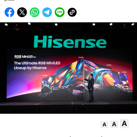
A
A
A