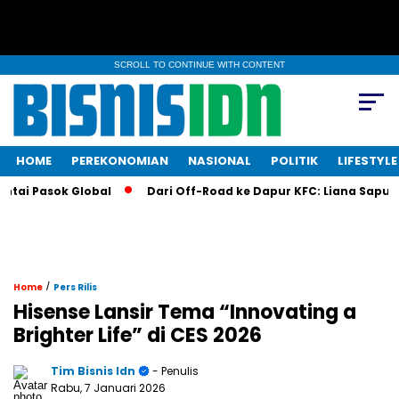
SCROLL TO CONTINUE WITH CONTENT
HOME
PEREKONOMIAN
NASIONAL
POLITIK
LIFESTYLE
Pasok Global
Dari Off-Road ke Dapur KFC: Liana Saputri Buat
/
Home
Pers Rilis
Hisense Lansir Tema “Innovating a
Brighter Life” di CES 2026
Tim Bisnis Idn
- Penulis
Rabu, 7 Januari 2026