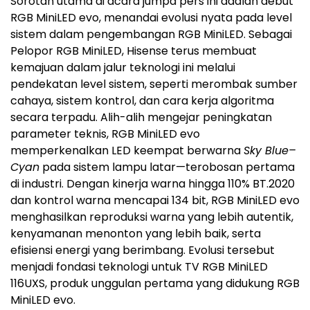
Sorotan utama di acara jumpa pers ini adalah debut
RGB MiniLED evo, menandai evolusi nyata pada level
sistem dalam pengembangan RGB MiniLED. Sebagai
Pelopor RGB MiniLED, Hisense terus membuat
kemajuan dalam jalur teknologi ini melalui
pendekatan level sistem, seperti merombak sumber
cahaya, sistem kontrol, dan cara kerja algoritma
secara terpadu. Alih-alih mengejar peningkatan
parameter teknis, RGB MiniLED evo
memperkenalkan LED keempat berwarna
Sky Blue–
Cyan
pada sistem lampu latar—terobosan pertama
di industri. Dengan kinerja warna hingga 110% BT.2020
dan kontrol warna mencapai 134 bit, RGB MiniLED evo
menghasilkan reproduksi warna yang lebih autentik,
kenyamanan menonton yang lebih baik, serta
efisiensi energi yang berimbang. Evolusi tersebut
menjadi fondasi teknologi untuk TV RGB MiniLED
116UXS, produk unggulan pertama yang didukung RGB
MiniLED evo.