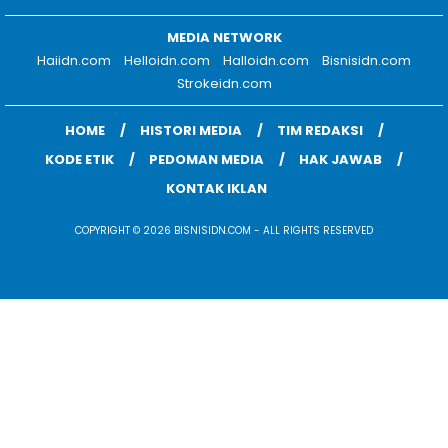
MEDIA NETWORK
Haiidn.com
Helloidn.com
Halloidn.com
Bisnisidn.com
Strokeidn.com
HOME
HISTORI MEDIA
TIM REDAKSI
KODE ETIK
PEDOMAN MEDIA
HAK JAWAB
KONTAK IKLAN
COPYRIGHT © 2026 BISNISIDN.COM - ALL RIGHTS RESERVED