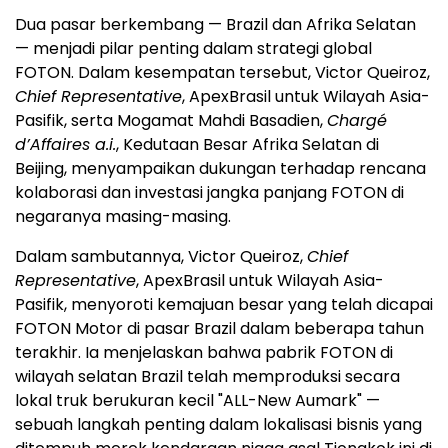
Dua pasar berkembang —
Brazil
dan Afrika Selatan
— menjadi pilar penting dalam strategi global
FOTON. Dalam kesempatan tersebut,
Victor Queiroz
,
Chief Representative
, ApexBrasil untuk Wilayah Asia-
Pasifik, serta Mogamat Mahdi Basadien,
Chargé
d’Affaires a.i.
, Kedutaan Besar Afrika Selatan di
Beijing
, menyampaikan dukungan terhadap rencana
kolaborasi dan investasi jangka panjang FOTON di
negaranya masing-masing.
Dalam sambutannya,
Victor Queiroz
,
Chief
Representative
, ApexBrasil untuk Wilayah Asia-
Pasifik, menyoroti kemajuan besar yang telah dicapai
FOTON Motor di pasar
Brazil
dalam beberapa tahun
terakhir. Ia menjelaskan bahwa pabrik FOTON di
wilayah selatan
Brazil
telah memproduksi secara
lokal truk berukuran kecil "ALL-New Aumark" —
sebuah langkah penting dalam lokalisasi bisnis yang