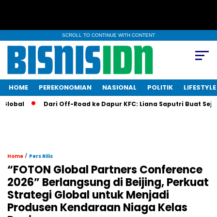
SCROLL TO CONTINUE WITH CONTENT
HOME
PEREKONOMIAN
NASIONAL
POLITIK
LIFESTYLE
Dari Off-Road ke Dapur KFC: Liana Saputri Buat Sejarah!
/
Home
Pers Rilis
“FOTON Global Partners Conference
2026” Berlangsung di Beijing, Perkuat
Strategi Global untuk Menjadi
Produsen Kendaraan Niaga Kelas