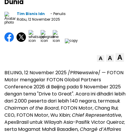
Dunia
Tim Bisnis Idn
- Penulis
Rabu, 12 November 2025
A
A
A
BEIJING
,
12 November 2025
/PRNewswire/ — FOTON
Motor menggelar FOTON Global Partners
Conference 2026 di
Beijing
pada
9 November 2025
dengan tema "Drive to Great". Acara ini dihadiri lebih
dari 2.000 peserta dari lebih 140 negara, termasuk
Chairman of the Board
, FOTON Motor,
Chang Rui
;
CEO, FOTON Motor, Wu Xibin;
Chief Representative
,
ApexBrasil untuk Wilayah Asia-Pasifik Victor Queiroz;
serta Mogamat Mahdi Basadien,
Chargé d’Affaires